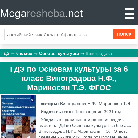
Mega
resheba
.net
ГДЗ
6 класс
Основы культуры
Виноградова
ГДЗ по Основам культуры за 6
класс Виноградова Н.Ф.,
Мариносян Т.Э. ФГОС
авторы:
Виноградова Н.Ф., Мариносян Т.Э..
Издательство:
Просвещение
2021 год.
Убедись в правильности решения задачи
вместе с ГДЗ по Основам культуры за 6 класс
Виноградова Н.Ф., Мариносян Т.Э. . Ответы
сделаны к книге 2021 года от Просвещение