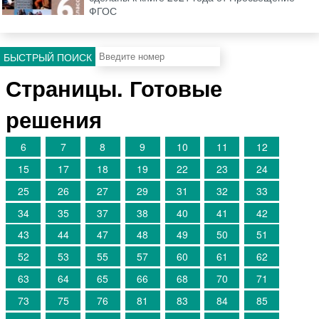
ФГОС
БЫСТРЫЙ ПОИСК
Страницы. Готовые
решения
6
7
8
9
10
11
12
15
17
18
19
22
23
24
25
26
27
29
31
32
33
34
35
37
38
40
41
42
43
44
47
48
49
50
51
52
53
55
57
60
61
62
63
64
65
66
68
70
71
73
75
76
81
83
84
85