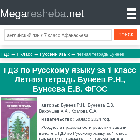
Mega
resheba
.net
ГДЗ
1 класс
Русский язык
летняя тетрадь Бунеев
ГДЗ по Русскому языку за 1 класс
Летняя тетрадь Бунеев Р.Н.,
Бунеева Е.В. ФГОС
авторы:
Бунеев Р.Н., Бунеева Е.В.,
Вахрушев А.А., Козлова С.А..
Издательство:
Баласс
2024 год.
Убедись в правильности решения задачи
вместе с ГДЗ по Русскому языку за 1 класс
Бунеев Р.Н., Бунеева Е.В., Вахрушев А.А.,