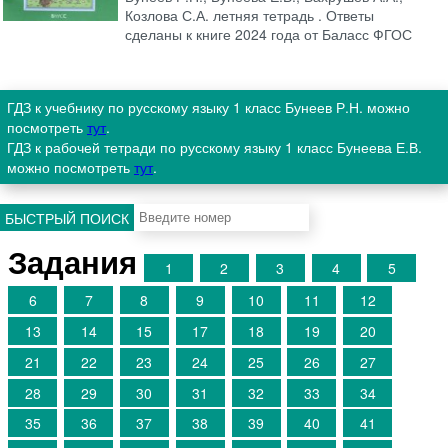
Козлова С.А. летняя тетрадь . Ответы
сделаны к книге 2024 года от Баласс ФГОС
ГДЗ к учебнику по русскому языку 1 класс Бунеев Р.Н. можно
посмотреть
тут
.
ГДЗ к рабочей тетради по русскому языку 1 класс Бунеева Е.В.
можно посмотреть
тут
.
БЫСТРЫЙ ПОИСК
Задания
1
2
3
4
5
6
7
8
9
10
11
12
13
14
15
17
18
19
20
21
22
23
24
25
26
27
28
29
30
31
32
33
34
35
36
37
38
39
40
41