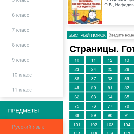
О.В., Нефедова
6 класс
7 класс
БЫСТРЫЙ ПОИСК
8 класс
Страницы. Го
9 класс
10
11
12
13
23
24
25
26
10 класс
36
37
38
39
49
50
51
52
11 класс
62
63
64
65
75
76
77
78
ПРЕДМЕТЫ
88
89
90
91
101
102
103
104
Русский язык
114
115
116
117