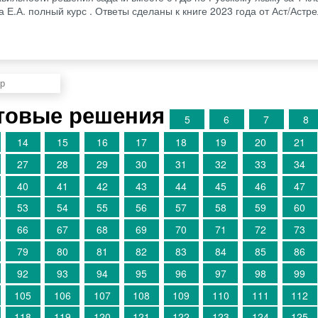
 Е.А. полный курс . Ответы сделаны к книге 2023 года от Аст/Астр
товые решения
5
6
7
8
14
15
16
17
18
19
20
21
27
28
29
30
31
32
33
34
40
41
42
43
44
45
46
47
53
54
55
56
57
58
59
60
66
67
68
69
70
71
72
73
79
80
81
82
83
84
85
86
92
93
94
95
96
97
98
99
105
106
107
108
109
110
111
112
118
119
120
121
122
123
124
125