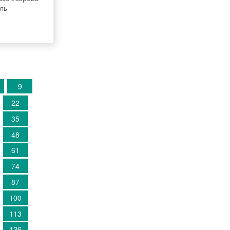
ель
9
22
35
48
61
74
87
100
113
126