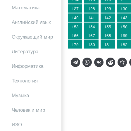
Математика
127
128
129
130
140
141
142
143
Английский язык
153
154
155
156
166
167
168
169
Окружающий мир
179
180
181
182
Литература
Информатика
Технология
Музыка
Человек и мир
ИЗО