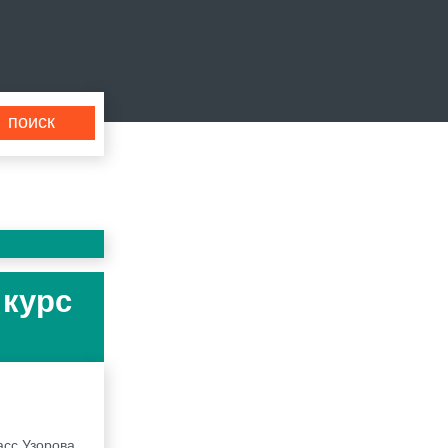
 курс
асс Узорова