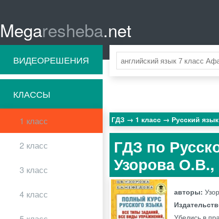
Mega
resheba
.net
ВИДЕОРЕШЕНИЯ
КЛАССЫ
ГДЗ
1 класс
Русский язы
1 класс
ГДЗ по Русск
2 класс
Узорова О.В.,
3 класс
авторы:
Узор
4 класс
Издательст
Убедись в пр
5 класс