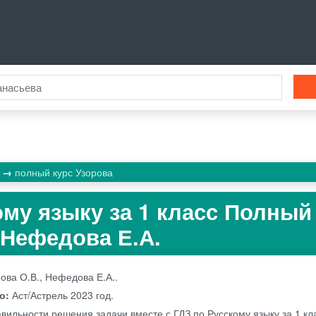
к
полный курс Узорова
ому языку за 1 класс Полный
 Нефедова Е.А.
ова О.В., Нефедова Е.А..
во:
Аст/Астрель
2023 год.
авильности решения задачи вместе с ГДЗ по Русскому языку за 1 кл