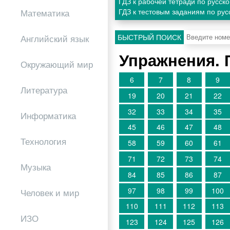
ГДЗ к рабочей тетради по русск
ГДЗ к тестовым заданиям по рус
Математика
БЫСТРЫЙ ПОИСК
Английский язык
Упражнения. 
Окружающий мир
6
7
8
9
Литература
19
20
21
22
32
33
34
35
Информатика
45
46
47
48
Технология
58
59
60
61
71
72
73
74
Музыка
84
85
86
87
97
98
99
100
Человек и мир
110
111
112
113
ИЗО
123
124
125
126