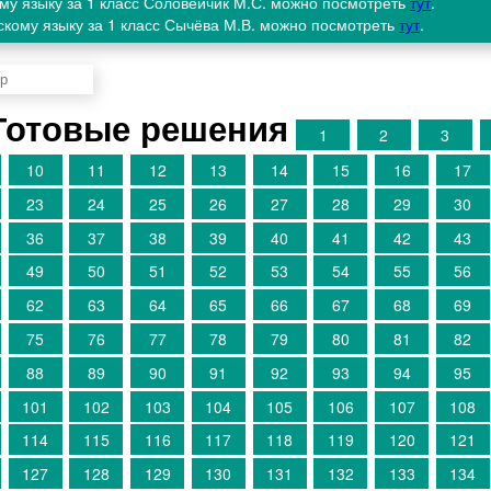
ому языку за 1 класс Соловейчик М.С. можно посмотреть
тут
.
скому языку за 1 класс Сычёва М.В. можно посмотреть
тут
.
Готовые решения
1
2
3
10
11
12
13
14
15
16
17
23
24
25
26
27
28
29
30
36
37
38
39
40
41
42
43
49
50
51
52
53
54
55
56
62
63
64
65
66
67
68
69
75
76
77
78
79
80
81
82
88
89
90
91
92
93
94
95
101
102
103
104
105
106
107
108
114
115
116
117
118
119
120
121
127
128
129
130
131
132
133
134