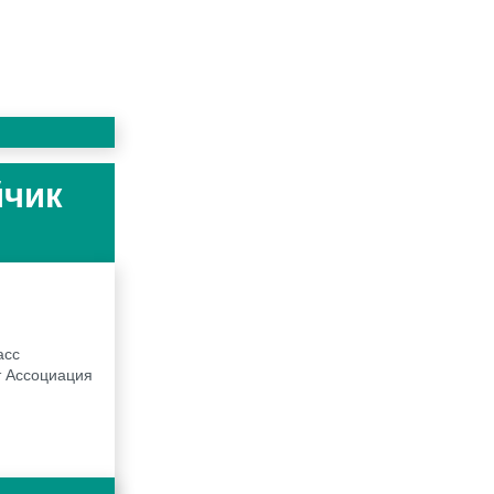
йчик
асс
т Ассоциация