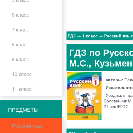
6 класс
7 класс
ГДЗ
1 класс
Русский язы
8 класс
ГДЗ по Русск
9 класс
М.С., Кузьме
10 класс
авторы:
Соло
Издательст
11 класс
Убедись в пр
Соловейчик М.
21 век ФГОС
ПРЕДМЕТЫ
Русский язык