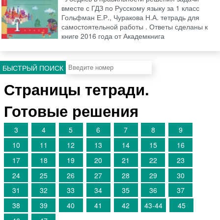
вместе с ГДЗ по Русскому языку за 1 класс
Гольфман Е.Р., Чуракова Н.А. тетрадь для
самостоятельной работы . Ответы сделаны к
книге 2016 года от Академкнига
БЫСТРЫЙ ПОИСК
Страницы тетради.
Готовые решения
3
4
5
6
7
8
9
10
11
12
13
14
15
16
17
18
19
20
21
22
23
24
25
26
27
28
29
30
31
32
33
34
35
36
37
38
39
40
41
42
43-44
45