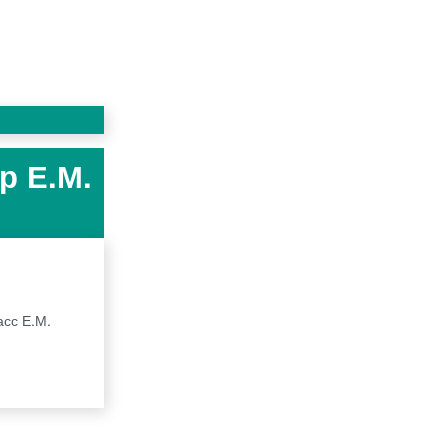
р Е.М.
асс Е.М.