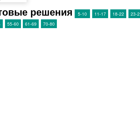
товые решения
5-10
11-17
18-22
23-2
4
55-60
61-69
70-80