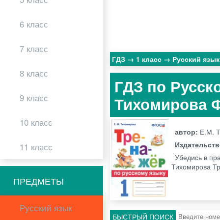
6 класс
7 класс
ГДЗ
1 класс
Русский язы
8 класс
ГДЗ по Русско
9 класс
Тихомирова 
10 класс
автор:
Е.М. 
Издательст
11 класс
Убедись в пра
Тихомирова Тр
ПРЕДМЕТЫ
Русский язык
БЫСТРЫЙ ПОИСК