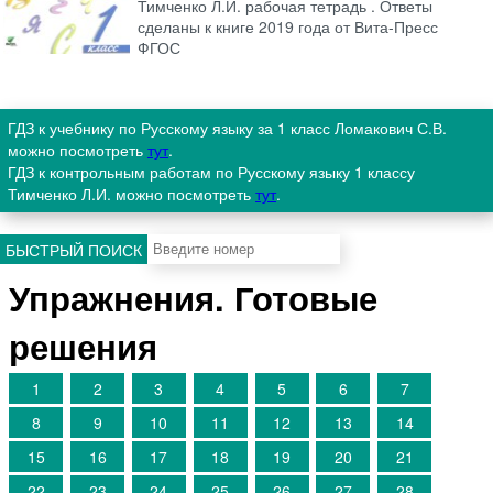
Тимченко Л.И. рабочая тетрадь . Ответы
сделаны к книге 2019 года от Вита-Пресс
ФГОС
ГДЗ к учебнику по Русскому языку за 1 класс Ломакович С.В.
можно посмотреть
тут
.
ГДЗ к контрольным работам по Русскому языку 1 классу
Тимченко Л.И. можно посмотреть
тут
.
БЫСТРЫЙ ПОИСК
Упражнения. Готовые
решения
1
2
3
4
5
6
7
8
9
10
11
12
13
14
15
16
17
18
19
20
21
22
23
24
25
26
27
28