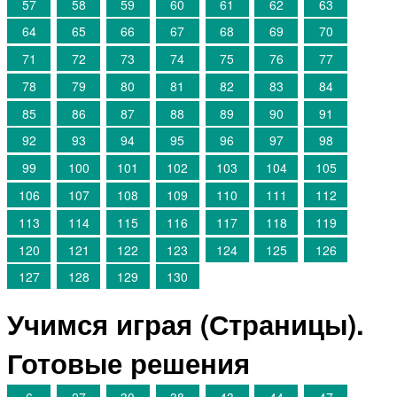
57
58
59
60
61
62
63
64
65
66
67
68
69
70
71
72
73
74
75
76
77
78
79
80
81
82
83
84
85
86
87
88
89
90
91
92
93
94
95
96
97
98
99
100
101
102
103
104
105
106
107
108
109
110
111
112
113
114
115
116
117
118
119
120
121
122
123
124
125
126
127
128
129
130
Учимся играя (Страницы).
Готовые решения
6
27
30
38
43
44
47