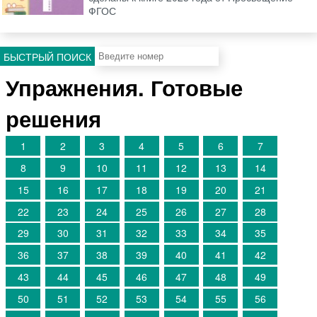
ФГОС
БЫСТРЫЙ ПОИСК
Упражнения. Готовые
решения
1
2
3
4
5
6
7
8
9
10
11
12
13
14
15
16
17
18
19
20
21
22
23
24
25
26
27
28
29
30
31
32
33
34
35
36
37
38
39
40
41
42
43
44
45
46
47
48
49
50
51
52
53
54
55
56