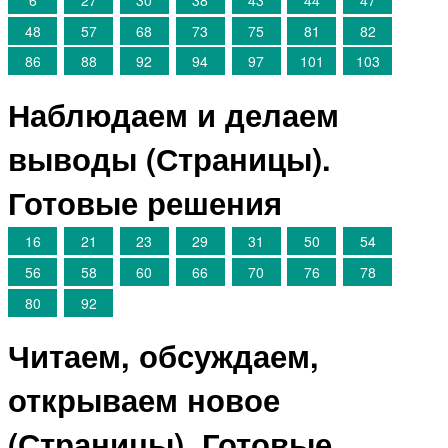
48
57
68
73
75
81
82
86
88
92
94
97
101
103
Наблюдаем и делаем
выводы (Страницы).
Готовые решения
16
21
23
29
31
50
54
56
58
60
66
70
76
78
80
92
Читаем, обсуждаем,
открываем новое
(Страницы). Готовые