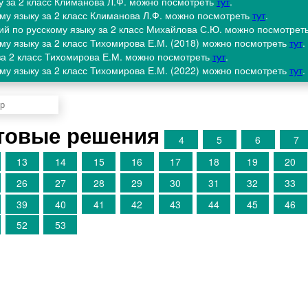
ку за 2 класс Климанова Л.Ф. можно посмотреть
тут
.
ому языку за 2 класс Климанова Л.Ф. можно посмотреть
тут
.
ий по русскому языку за 2 класс Михайлова С.Ю. можно посмотрет
ому языку за 2 класс Тихомирова Е.М. (2018) можно посмотреть
тут
.
 за 2 класс Тихомирова Е.М. можно посмотреть
тут
.
ому языку за 2 класс Тихомирова Е.М. (2022) можно посмотреть
тут
.
товые решения
4
5
6
7
13
14
15
16
17
18
19
20
26
27
28
29
30
31
32
33
39
40
41
42
43
44
45
46
52
53