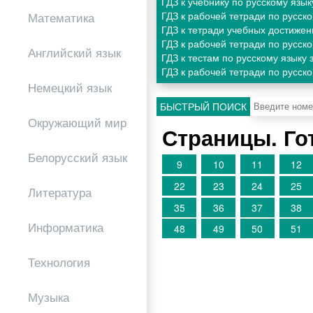
ГДЗ к учебнику по русскому язы
ГДЗ к рабочей тетради по русск
Математика
ГДЗ к тетради учебных достижен
ГДЗ к рабочей тетради по русск
Английский язык
ГДЗ к тестам по русскому языку
ГДЗ к рабочей тетради по русск
Немецкий язык
БЫСТРЫЙ ПОИСК
Окружающий мир
Страницы. Го
Белорусский язык
9
10
11
12
22
23
24
25
Литература
35
36
37
38
Информатика
48
49
50
51
Технология
Музыка