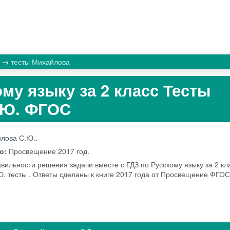
к
тесты Михайлова
му языку за 2 класс Тесты
.Ю. ФГОС
лова С.Ю..
во:
Просвещение
2017 год.
авильности решения задачи вместе с ГДЗ по Русскому языку за 2 кл
. тесты . Ответы сделаны к книге 2017 года от Просвещение ФГО