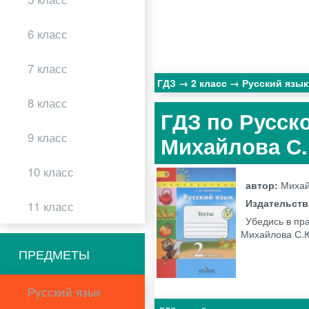
6 класс
7 класс
ГДЗ
2 класс
Русский язы
8 класс
ГДЗ по Русско
9 класс
Михайлова С
10 класс
автор:
Михай
Издательст
11 класс
Убедись в пр
Михайлова С.Ю
ПРЕДМЕТЫ
Русский язык