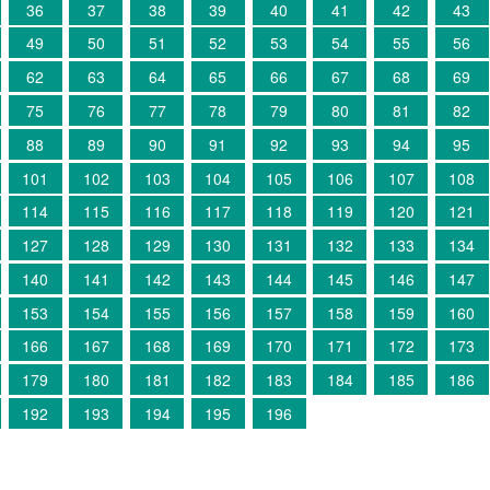
36
37
38
39
40
41
42
43
49
50
51
52
53
54
55
56
62
63
64
65
66
67
68
69
75
76
77
78
79
80
81
82
88
89
90
91
92
93
94
95
101
102
103
104
105
106
107
108
114
115
116
117
118
119
120
121
127
128
129
130
131
132
133
134
140
141
142
143
144
145
146
147
153
154
155
156
157
158
159
160
166
167
168
169
170
171
172
173
179
180
181
182
183
184
185
186
192
193
194
195
196