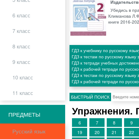
Издательст
Убедись в пр
6 класс
Климанова Л.Ф.
книге 2016-20
7 класс
8 класс
ГДЗ к учебнику по русскому язы
ГДЗ к тестам по русскому языку
9 класс
ГДЗ к тетради учебных достижен
ГДЗ к рабочей тетради по русск
ГДЗ к тестам по русскому языку
10 класс
ГДЗ к рабочей тетради по русск
11 класс
БЫСТРЫЙ ПОИСК
Упражнения. 
ПРЕДМЕТЫ
6
7
8
9
Русский язык
19
20
21
22