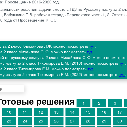
во:
Просвещение
2016-2020 год.
авильности решения задачи вместе с ГДЗ по Русскому языку за 2 кл
, Бабушкина Т.В. рабочая тетрадь Перспектива часть 1, 2. Ответы
20 года от Просвещение ФГОС
ку за 2 класс Климанова Л.Ф. можно посмотреть
тут
.
 за 2 класс Михайлова С.Ю. можно посмотреть
тут
.
ий по русскому языку за 2 класс Михайлова С.Ю. можно посмотрет
ому языку за 2 класс Тихомирова Е.М. (2018) можно посмотреть
тут
.
 за 2 класс Тихомирова Е.М. можно посмотреть
тут
.
ому языку за 2 класс Тихомирова Е.М. (2022) можно посмотреть
тут
.
Готовые решения
1
2
3
10
11
12
13
14
15
16
17
23
24
25
26
27
28
29
30