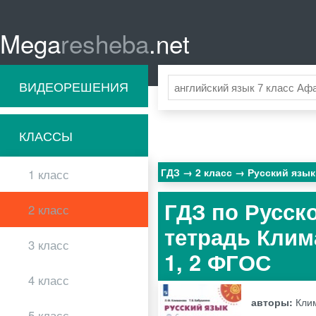
Mega
resheba
.net
ВИДЕОРЕШЕНИЯ
КЛАССЫ
ГДЗ
2 класс
Русский язы
1 класс
ГДЗ по Русск
2 класс
тетрадь Клим
3 класс
1, 2 ФГОС
4 класс
авторы:
Клим
5 класс