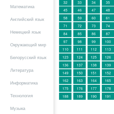
32
33
34
35
Математика
45
46
47
48
58
59
60
61
Английский язык
71
72
73
74
Немецкий язык
84
85
86
87
97
98
99
100
Окружающий мир
110
111
112
113
Белорусский язык
123
124
125
126
136
137
138
139
Литература
149
150
151
152
162
163
164
165
Информатика
175
176
177
178
Технология
188
189
190
191
Музыка