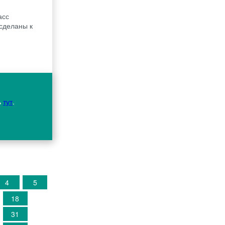
асс
 сделаны к
ь
тут
.
4
5
18
31