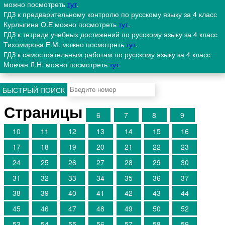
можно посмотреть
тут
.
ГДЗ к предварительному контролю по русскому языку за 4 класс
Курлыгина О.Е можно посмотреть
тут
.
ГДЗ к тетради учебных достижений по русскому языку за 4 класс
Тихомирова Е.М. можно посмотреть
тут
.
ГДЗ к самостоятельным работам по русскому языку за 4 класс
Мовчан Л.Н. можно посмотреть
тут
.
БЫСТРЫЙ ПОИСК
Страницы
6
7
8
9
10
11
12
13
14
15
16
17
18
19
20
21
22
23
24
25
26
27
28
29
30
31
32
33
34
35
36
37
38
39
40
41
42
43
44
45
46
47
48
49
50
52
53
54
55
56
57
58
59