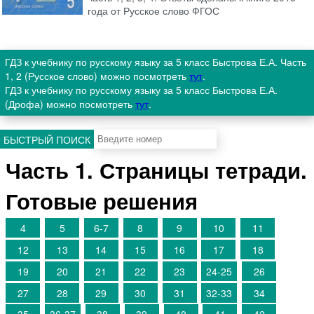
года от Русское слово ФГОС
ГДЗ к учебнику по русскому языку за 5 класс Быстрова Е.А. Часть
1, 2 (Русское слово) можно посмотреть
тут
.
ГДЗ к учебнику по русскому языку за 5 класс Быстрова Е.А.
(Дрофа) можно посмотреть
тут
.
БЫСТРЫЙ ПОИСК
Часть 1. Страницы тетради.
Готовые решения
4
5
6-7
8
9
10
11
12
13
14
15
16
17
18
19
20
21
22
23
24-25
26
27
28
29
30
31
32-33
34