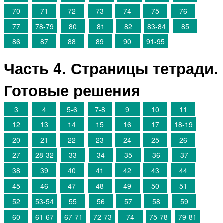
70
71
72
73
74
75
76
77
78-79
80
81
82
83-84
85
86
87
88
89
90
91-95
Часть 4. Страницы тетради.
Готовые решения
3
4
5-6
7-8
9
10
11
12
13
14
15
16
17
18-19
20
21
22
23
24
25
26
27
28-32
33
34
35
36
37
38
39
40
41
42
43
44
45
46
47
48
49
50
51
52
53-54
55
56
57
58
59
60
61-67
67-71
72-73
74
75-78
79-81