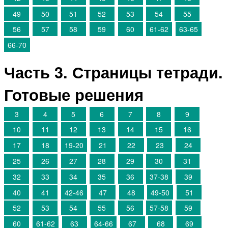
49
50
51
52
53
54
55
56
57
58
59
60
61-62
63-65
66-70
Часть 3. Страницы тетради.
Готовые решения
3
4
5
6
7
8
9
10
11
12
13
14
15
16
17
18
19-20
21
22
23
24
25
26
27
28
29
30
31
32
33
34
35
36
37-38
39
40
41
42-46
47
48
49-50
51
52
53
54
55
56
57-58
59
60
61-62
63
64-66
67
68
69