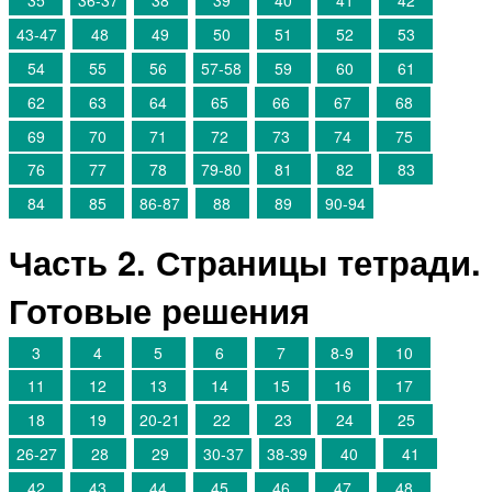
35
36-37
38
39
40
41
42
43-47
48
49
50
51
52
53
54
55
56
57-58
59
60
61
62
63
64
65
66
67
68
69
70
71
72
73
74
75
76
77
78
79-80
81
82
83
84
85
86-87
88
89
90-94
Часть 2. Страницы тетради.
Готовые решения
3
4
5
6
7
8-9
10
11
12
13
14
15
16
17
18
19
20-21
22
23
24
25
26-27
28
29
30-37
38-39
40
41
42
43
44
45
46
47
48