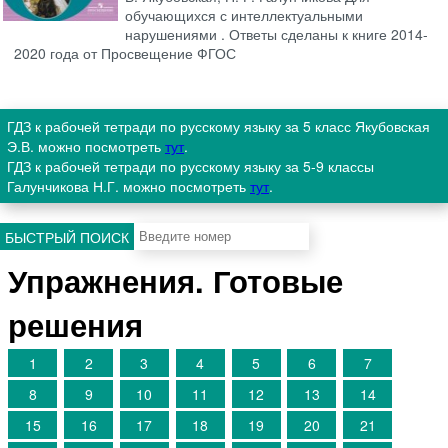
обучающихся с интеллектуальными
нарушениями . Ответы сделаны к книге 2014-
2020 года от Просвещение ФГОС
ГДЗ к рабочей тетради по русскому языку за 5 класс Якубовская
Э.В. можно посмотреть
тут
.
ГДЗ к рабочей тетради по русскому языку за 5-9 классы
Галунчикова Н.Г. можно посмотреть
тут
.
БЫСТРЫЙ ПОИСК
Упражнения. Готовые
решения
1
2
3
4
5
6
7
8
9
10
11
12
13
14
15
16
17
18
19
20
21