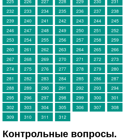
225
226
227
228
229
230
231
232
233
234
235
236
237
238
239
240
241
242
243
244
245
246
247
248
249
250
251
252
253
254
255
256
257
258
259
260
261
262
263
264
265
266
267
268
269
270
271
272
273
274
275
276
277
278
279
280
281
282
283
284
285
286
287
288
289
290
291
292
293
294
295
296
297
298
299
300
301
302
303
304
305
306
307
308
309
310
311
312
Контрольные вопросы.