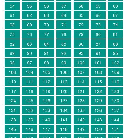
54
55
56
57
58
59
60
61
62
63
64
65
66
67
68
69
70
71
72
73
74
75
76
77
78
79
80
81
82
83
84
85
86
87
88
89
90
91
92
93
94
95
96
97
98
99
100
101
102
103
104
105
106
107
108
109
110
111
112
113
114
115
116
117
118
119
120
121
122
123
124
125
126
127
128
129
130
131
132
133
134
135
136
137
138
139
140
141
142
143
144
145
146
147
148
149
150
151