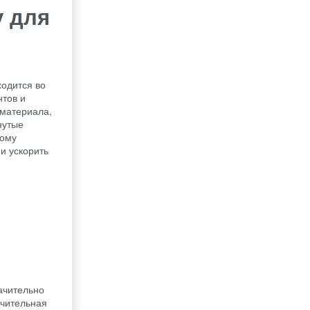
у для
ходится во
нтов и
 материала,
нутые
ному
и ускорить
ачительно
ачительная