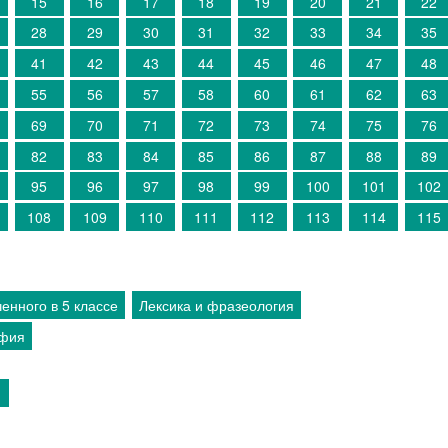
15
16
17
18
19
20
21
22
28
29
30
31
32
33
34
35
41
42
43
44
45
46
47
48
55
56
57
58
60
61
62
63
69
70
71
72
73
74
75
76
82
83
84
85
86
87
88
89
95
96
97
98
99
100
101
102
108
109
110
111
112
113
114
115
енного в 5 классе
Лексика и фразеология
афия