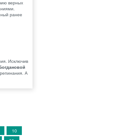
ичию верных
аниями.
нный ранее
ния. Исключив
 Богдановой
препинания. А
10