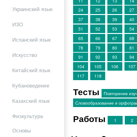
11
12
13
14
Украинский язык
24
25
26
27
37
38
39
40
ИЗО
51
52
53
54
65
66
67
68
Испанский язык
78
79
80
81
Искусство
91
92
93
94
104
105
106
107
Китайский язык
117
118
Кубановедение
Тесты
Повторение изуч
Казахский язык
Словообразование и орфогр
Физкультура
Работы
1
2
Основы