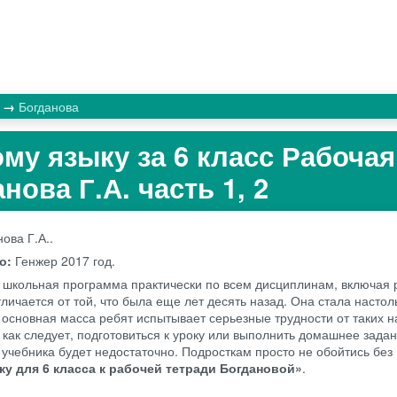
к
Богданова
ому языку за 6 класс Рабочая
нова Г.А. часть 1, 2
ова Г.А..
во:
Генжер
2017 год.
школьная программа практически по всем дисциплинам, включая р
тличается от той, что была еще лет десять назад. Она стала насто
 основная масса ребят испытывает серьезные трудности от таких н
 как следует, подготовиться к уроку или выполнить домашнее задан
 учебника будет недостаточно. Подросткам просто не обойтись без
ку для 6 класса к рабочей тетради Богдановой»
.