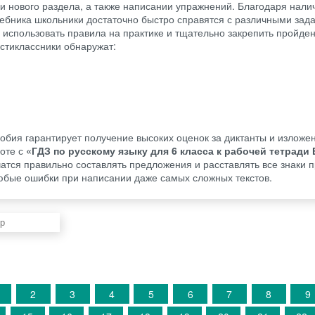
и нового раздела, а также написании упражнений. Благодаря нал
чебника школьники достаточно быстро справятся с различными зад
 использовать правила на практике и тщательно закрепить пройде
стиклассники обнаружат:
обия гарантирует получение высоких оценок за диктанты и изложе
оте с
«ГДЗ по русскому языку для 6 класса к рабочей тетради
чатся правильно составлять предложения и расставлять все знаки 
бые ошибки при написании даже самых сложных текстов.
2
3
4
5
6
7
8
9