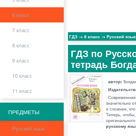
6 класс
7 класс
ГДЗ
6 класс
Русский язы
8 класс
ГДЗ по Русск
9 класс
тетрадь Богда
10 класс
автор:
Богдан
Издательст
11 класс
Современная 
значительно о
и сложнее, что
ПРЕДМЕТЫ
Теперь, чтобы,
оригинального
русскому язы
Русский язык