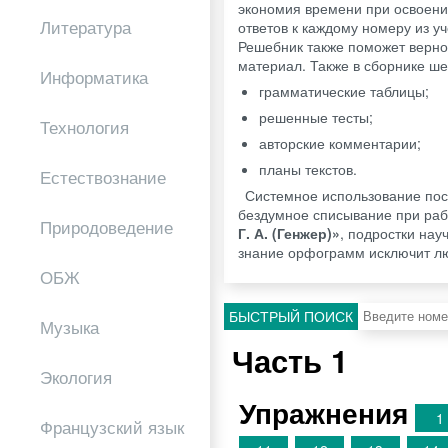
экономия времени при освоени
Литература
ответов к каждому номеру из у
Решебник также поможет верно
материал. Также в сборнике ше
Информатика
грамматические таблицы;
решенные тесты;
Технология
авторские комментарии;
планы текстов.
Естествознание
Системное использование пос
бездумное списывание при раб
Природоведение
Г. А. (Генжер)»
, подростки нау
знание орфограмм исключит лю
ОБЖ
БЫСТРЫЙ ПОИСК
Музыка
Часть 1
Экология
Упражнения
1
Французский язык