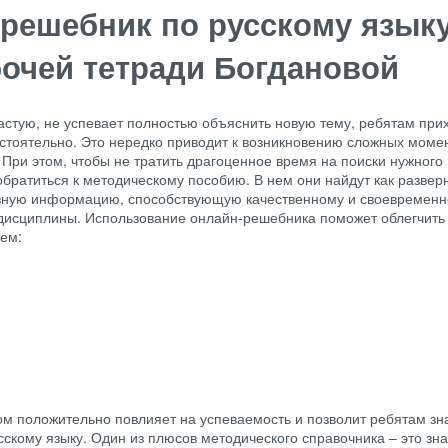
 решебник по русскому язык
бочей тетради Богдановой
астую, не успевает полностью объяснить новую тему, ребятам при
стоятельно. Это нередко приводит к возникновению сложных моме
 При этом, чтобы не тратить драгоценное время на поиски нужного
братиться к методическому пособию. В нем они найдут как развер
езную информацию, способствующую качественному и своевремен
 дисциплины. Использование онлайн-решебника поможет облегчить 
ем:
ом положительно повлияет на успеваемость и позволит ребятам зн
сскому языку. Один из плюсов методического справочника – это зн