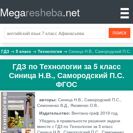
Mega
resheba
.net
ГДЗ
5 класс
Технология
Синица Н.В., Самородский П.С.
ГДЗ по Технологии за 5 класс
Синица Н.В., Самородский П.С.
ФГОС
авторы:
Синица Н.В., Самородский П.С.,
Симоненко В.Д., Яковенко О.В..
Издательство:
Вентана-граф
2019 год.
Убедись в правильности решения задачи
вместе с ГДЗ по Технологии за 5 класс
Синица Н.В., Самородский П.С., Симоненко