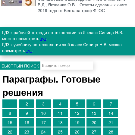
В.Д., Яковенко О.В. . Ответы сделаны к книге
2019 года от Вентана-граф ФГОС
ГДЗ к рабочей тетради по технологии за 5 класс Синица Н.В.
можно посмотреть
тут
.
ГДЗ к учебнику по технологии за 5 класс Синица Н.В. можно
посмотреть
тут
.
БЫСТРЫЙ ПОИСК
Параграфы. Готовые
решения
1
2
3
4
5
6
7
8
9
10
11
12
13
14
15
16
17
18
19
20
21
22
23
24
25
26
27
28