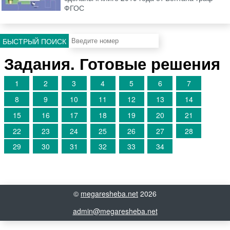
ФГОС
БЫСТРЫЙ ПОИСК
Задания. Готовые решения
1
2
3
4
5
6
7
8
9
10
11
12
13
14
15
16
17
18
19
20
21
22
23
24
25
26
27
28
29
30
31
32
33
34
©
megaresheba.net
2026
admin@megaresheba.net