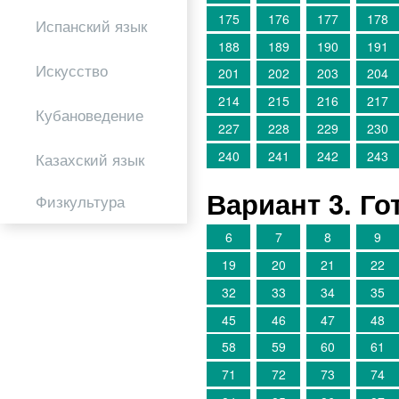
175
176
177
178
Испанский язык
188
189
190
191
Искусство
201
202
203
204
214
215
216
217
Кубановедение
227
228
229
230
240
241
242
243
Казахский язык
Вариант 3. Г
Физкультура
6
7
8
9
19
20
21
22
32
33
34
35
45
46
47
48
58
59
60
61
71
72
73
74