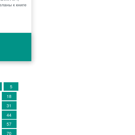
еланы к книге
5
18
31
44
57
70