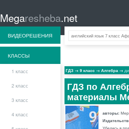
Mega
resheba
.net
ВИДЕОРЕШЕНИЯ
КЛАССЫ
ГДЗ
9 класс
Алгебра
ди
1 класс
ГДЗ по Алгеб
2 класс
материалы Ме
3 класс
авторы:
Мерз
4 класс
Издательст
Убедись в пра
5 класс