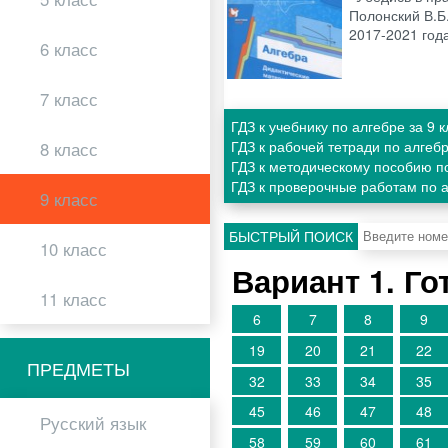
Полонский В.Б.
2017-2021 год
6 класс
7 класс
ГДЗ к учебнику по алгебре за 9
ГДЗ к рабочей тетради по алгеб
8 класс
ГДЗ к методическому пособию по
ГДЗ к проверочные работам по а
9 класс
БЫСТРЫЙ ПОИСК
10 класс
Вариант 1. Г
11 класс
6
7
8
9
19
20
21
22
ПРЕДМЕТЫ
32
33
34
35
45
46
47
48
Русский язык
58
59
60
61