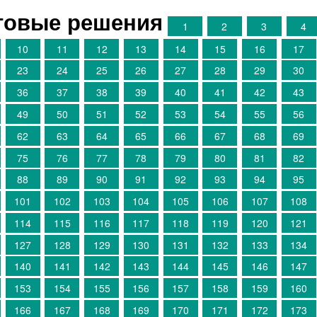
отовые решения
1
2
3
4
10
11
12
13
14
15
16
17
23
24
25
26
27
28
29
30
36
37
38
39
40
41
42
43
49
50
51
52
53
54
55
56
62
63
64
65
66
67
68
69
75
76
77
78
79
80
81
82
88
89
90
91
92
93
94
95
101
102
103
104
105
106
107
108
114
115
116
117
118
119
120
121
127
128
129
130
131
132
133
134
140
141
142
143
144
145
146
147
153
154
155
156
157
158
159
160
166
167
168
169
170
171
172
173