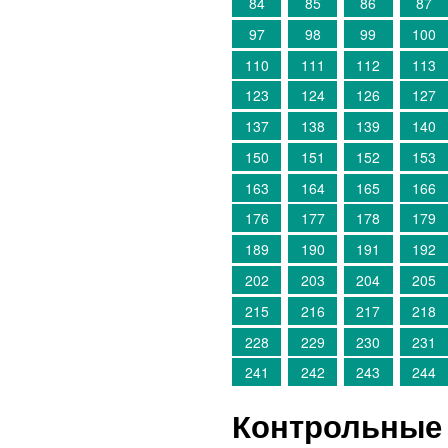
84
85
86
87
97
98
99
100
110
111
112
113
123
124
126
127
137
138
139
140
150
151
152
153
163
164
165
166
176
177
178
179
189
190
191
192
202
203
204
205
215
216
217
218
228
229
230
231
241
242
243
244
Контрольные 