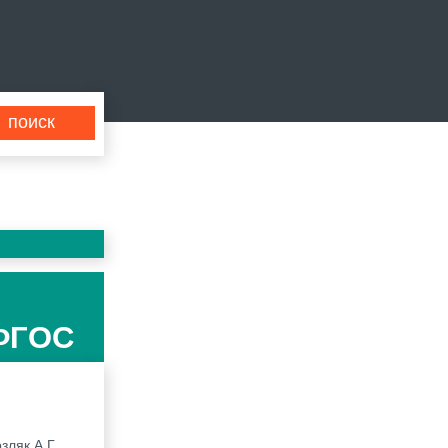
 ФГОС
зляк А.Г.,