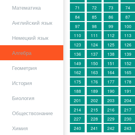
Математика
71
72
73
74
84
85
86
87
Английский язык
97
98
99
100
110
111
112
113
Немецкий язык
123
124
125
126
Алгебра
136
137
138
139
149
150
151
152
Геометрия
162
163
164
165
175
176
177
178
История
188
189
190
191
Биология
201
202
203
204
214
215
216
217
Обществознание
227
228
229
230
Химия
240
241
242
243