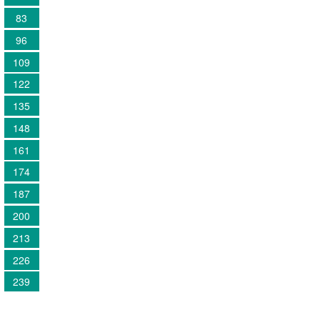
83
96
109
122
135
148
161
174
187
200
213
226
239