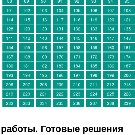
88
89
90
91
92
93
94
95
101
102
103
104
105
106
107
108
114
115
116
117
118
119
120
121
128
129
130
131
132
133
134
135
141
142
143
144
145
146
147
148
154
155
156
157
158
159
160
161
167
168
169
170
171
172
173
174
180
181
182
183
184
185
186
187
193
194
195
196
197
198
199
200
206
207
208
209
210
211
212
213
219
220
221
222
223
224
225
226
232
233
234
235
236
237
238
239
работы. Готовые решения