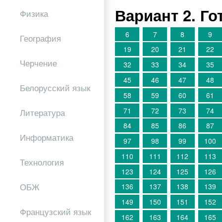
Вариант 2. Г
Физика
6
7
8
9
География
19
20
21
22
Черчение
32
33
34
35
45
46
47
48
Белорусский язык
58
59
60
61
71
72
73
74
Литература
84
85
86
87
Информатика
97
98
99
100
110
111
112
113
Технология
123
124
125
126
ОБЖ
136
137
138
139
149
150
151
152
Французский язык
162
163
164
165