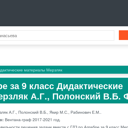
дактические материалы Мерзляк
ре за 9 класс Дидактические
рзляк А.Г., Полонский В.Б.
ляк А.Г., Полонский В.Б., Якир М.С., Рабинович Е.М..
во:
Вентана-граф
2017-2021 год.
вильности решения задачи вместе с ГДЗ по Алгебре за 9 класс Мер