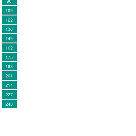
96
109
122
136
149
162
175
188
201
214
227
240