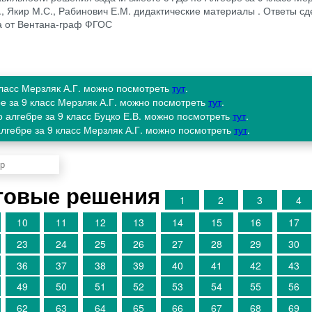
, Якир М.С., Рабинович Е.М. дидактические материалы . Ответы сд
а от Вентана-граф ФГОС
 класс Мерзляк А.Г. можно посмотреть
тут
.
ре за 9 класс Мерзляк А.Г. можно посмотреть
тут
.
 алгебре за 9 класс Буцко Е.В. можно посмотреть
тут
.
лгебре за 9 класс Мерзляк А.Г. можно посмотреть
тут
.
отовые решения
1
2
3
4
10
11
12
13
14
15
16
17
23
24
25
26
27
28
29
30
36
37
38
39
40
41
42
43
49
50
51
52
53
54
55
56
62
63
64
65
66
67
68
69