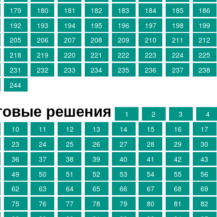
179
180
181
182
183
184
185
186
192
193
194
195
196
197
198
199
205
206
207
208
209
210
211
212
218
219
220
221
222
223
224
225
231
232
233
234
235
236
237
238
244
отовые решения
1
2
3
4
10
11
12
13
14
15
16
17
23
24
25
26
27
28
29
30
36
37
38
39
40
41
42
43
49
50
51
52
53
54
55
56
62
63
64
65
66
67
68
69
75
76
77
78
79
80
81
82