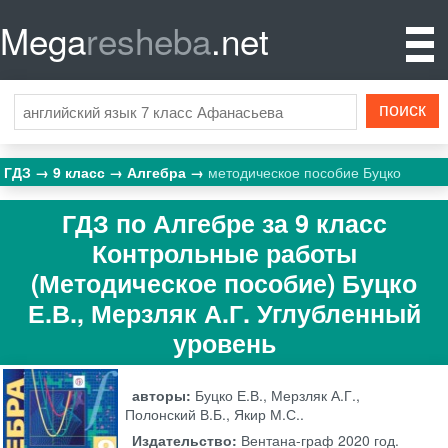
Mega
resheba
.net
ГДЗ
9 класс
Алгебра
методическое пособие Буцко
ГДЗ по Алгебре за 9 класс
Контрольные работы
(Методическое пособие) Буцко
Е.В., Мерзляк А.Г. Углубленный
уровень
авторы:
Буцко Е.В., Мерзляк А.Г.,
Полонский В.Б., Якир М.С..
Издательство:
Вентана-граф
2020 год.