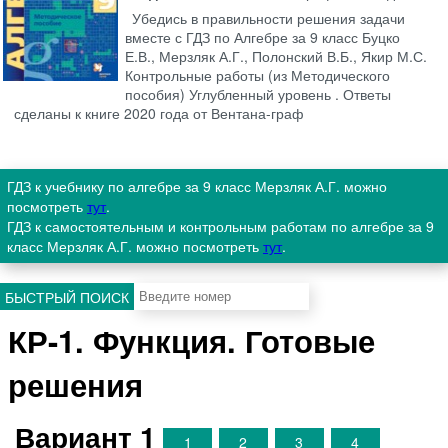
Убедись в правильности решения задачи
вместе с ГДЗ по Алгебре за 9 класс Буцко
Е.В., Мерзляк А.Г., Полонский В.Б., Якир М.С.
Контрольные работы (из Методического
пособия) Углубленный уровень . Ответы
сделаны к книге 2020 года от Вентана-граф
ГДЗ к учебнику по алгебре за 9 класс Мерзляк А.Г. можно
посмотреть
тут
.
ГДЗ к самостоятельным и контрольным работам по алгебре за 9
класс Мерзляк А.Г. можно посмотреть
тут
.
БЫСТРЫЙ ПОИСК
КР-1. Функция. Готовые
решения
Вариант 1
1
2
3
4