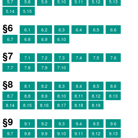
5.7
5.8
5.9
5.10
5.11
5.12
5.13
5.14
5.15
§6
6.1
6.2
6.3
6.4
6.5
6.6
6.7
6.8
6.9
6.10
§7
7.1
7.2
7.3
7.4
7.5
7.6
7.7
7.8
7.9
7.10
§8
8.1
8.2
8.3
8.4
8.5
8.6
8.7
8.8
8.9
8.10
8.11
8.12
8.13
8.14
8.15
8.16
8.17
8.18
8.19
§9
9.1
9.2
9.3
9.4
9.5
9.6
9.7
9.8
9.9
9.10
9.11
9.12
9.13