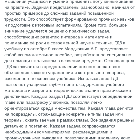
мышления учащихся и умение применять полученные знания
на практике. Задания представлены разнообразно, начиная от
простых примеров до сложных заданий повышенной
трудности. Это способствует формированию прочных навыков
и подготовке к итоговым испытаниям. Кроме того, большое
внимание уделяется решению практических задач,
способствующих развитию интереса к математике и
пониманию её роли в современной науке и технике. ГДЗ к
учебнику по алгебре 9 класс Мордковича А.Г. представляет
собой вспомогательное пособие, разработанное специально
для помощи школьникам в освоении предмета. Основная цель
ГДЗ заключается в предоставлении полного пошагового
объяснения каждого упражнения и контрольного вопроса,
изложенного в основном учебнике. Использование ГДЗ
позволяет учащимся глубже понять содержание учебного
материала и закрепить теоретические знания практическими
действиями. Каждый раздел ГДЗ соответствует определённой
главе или параграфу учебника, позволяя легко
ориентироваться среди множества тем. Каждая глава делится
на подразделы, отражающие конкретные типы задач или
теоремы, охватываемые в рамках главы. Все задания решены
детально и поэтапно. Каждая задача сопровождается
необходимыми комментариями, рекомендациями и
промежуточными выводами, позволяющими школьнику ясно