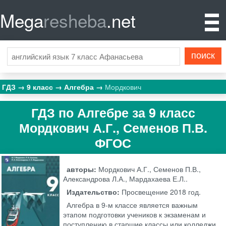
Mega
resheba
.net
ГДЗ
9 класс
Алгебра
Мордкович
ГДЗ по Алгебре за 9 класс
Мордкович А.Г., Семенов П.В.
ФГОС
авторы:
Мордкович А.Г., Семенов П.В.,
Александрова Л.А., Мардахаева Е.Л..
Издательство:
Просвещение
2018 год.
Алгебра в 9-м классе является важным
этапом подготовки учеников к экзаменам и
поступлению в старшие классы или колледжи.