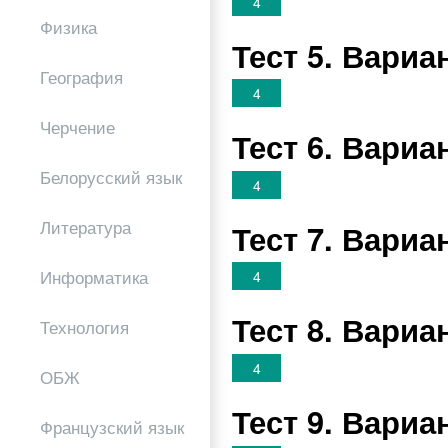
4
Физика
Тест 5. Вари
География
4
Черчение
Тест 6. Вари
Белорусский язык
4
Литература
Тест 7. Вари
Информатика
4
Тест 8. Вари
Технология
4
ОБЖ
Тест 9. Вари
Французский язык