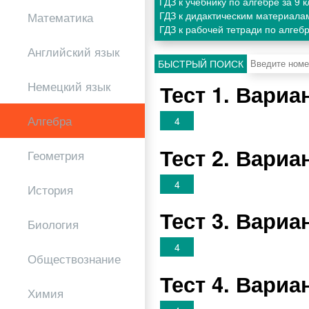
ГДЗ к учебнику по алгебре за 9
ГДЗ к дидактическим материалам
Математика
ГДЗ к рабочей тетради по алгеб
Английский язык
БЫСТРЫЙ ПОИСК
Немецкий язык
Тест 1. Вари
Алгебра
4
Тест 2. Вари
Геометрия
4
История
Тест 3. Вари
Биология
4
Обществознание
Тест 4. Вари
Химия