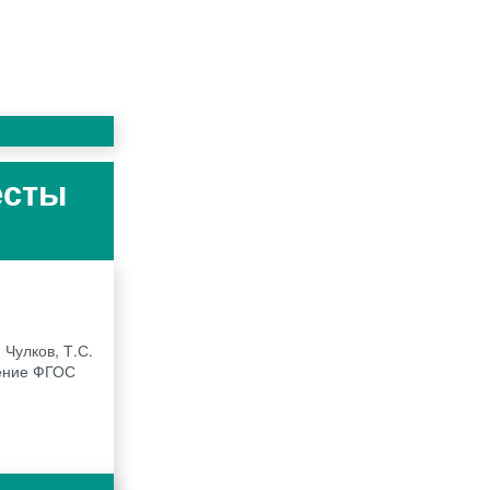
есты
 Чулков, Т.С.
щение ФГОС