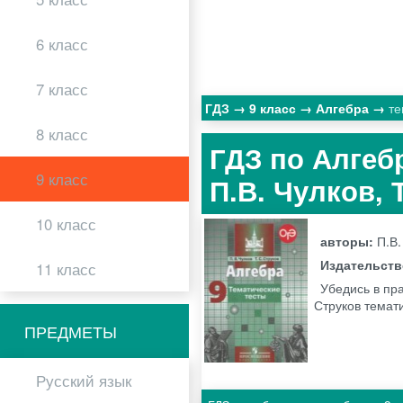
6 класс
7 класс
ГДЗ
9 класс
Алгебра
те
8 класс
ГДЗ по Алгебр
9 класс
П.В. Чулков,
10 класс
авторы:
П.В.
Издательст
11 класс
Убедись в пра
Струков темат
ПРЕДМЕТЫ
Русский язык