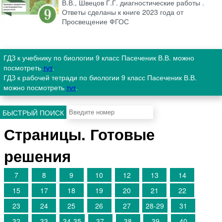
В.В., Швецов Г.Г. диагностические работы .
Ответы сделаны к книге 2023 года от
Просвещение ФГОС
ГДЗ к учебнику по биологии 9 класс Пасеченик В.В. можно
посмотреть
тут
.
ГДЗ к рабочей тетради по биологии 9 класс Пасеченик В.В.
можно посмотреть
тут
.
БЫСТРЫЙ ПОИСК
Страницы. Готовые
решения
7
8
9
10
12
13
14
15
17
18
19
20
21
22
23
24
25
26
27
28-29
31
32
33
34-35
37
38
39
40