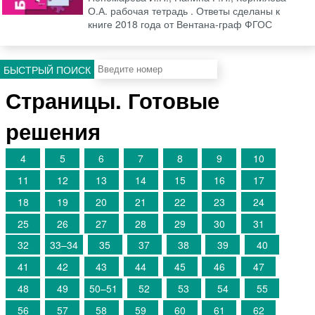
О.А. рабочая тетрадь . Ответы сделаны к
книге 2018 года от Вентана-граф ФГОС
БЫСТРЫЙ ПОИСК
Страницы. Готовые
решения
4
5
6
7
8
9
10
11
12
13
14
15
16
17
18
19
20
21
22
23
24
25
26
27
28
29
30
31
32
33–34
35
37
38
39
40
41
42
43
44
45
46
47
48
49
50–51
52
53
54
55
56
57
58
59
60
61
62