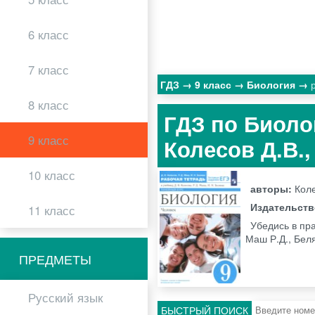
6 класс
7 класс
ГДЗ
9 класс
Биология
8 класс
ГДЗ по Биоло
9 класс
Колесов Д.В.,
10 класс
авторы:
Коле
Издательст
11 класс
Убедись в пра
Маш Р.Д., Бел
ПРЕДМЕТЫ
Русский язык
БЫСТРЫЙ ПОИСК