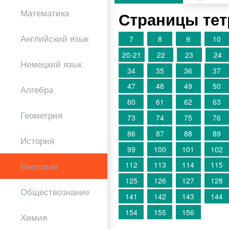
Математика
Страницы тет
Английский язык
7
8
9
10
20-21
22
23
24
Немецкий язык
34
35
36
37
47
48
49
50
Алгебра
60
61
62
63
Геометрия
73
74
75
76
86
87
88
89
История
99
100
101
102
112
113
114
115
Биология
125
126
127
128
Обществознание
141
142
143
144
154
155
156
Химия