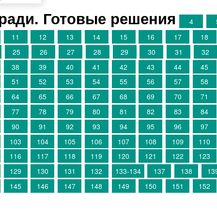
ради. Готовые решения
4
11
12
13
14
15
16
17
18
25
26
27
28
29
30
31
32
38
39
40
41
42
43
44
45
51
52
53
54
55
56
57
58
64
65
66
67
68
69
70
71
77
78
79
80
81
82
83
84
90
91
92
93
94
95
96
97
103
104
105
106
107
108
109
110
116
117
118
119
120
121
122
123
129
130
131
132
133-134
137
138
13
145
146
147
148
149
150
151
152