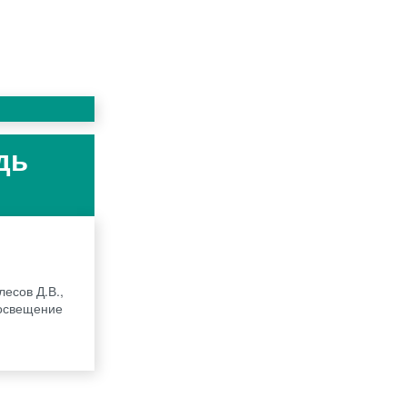
дь
лесов Д.В.,
росвещение