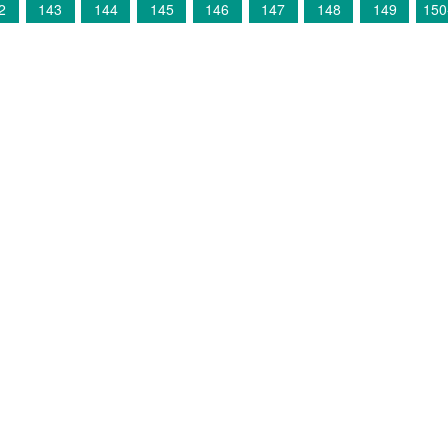
2
143
144
145
146
147
148
149
150