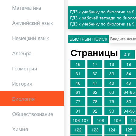
Математика
ГДЗ к учебнику по биологии за 
ГДЗ к рабочей тетради по биоло
Английский язык
ГДЗ к учебнику по биологии за 
Немецкий язык
БЫСТРЫЙ ПОИСК
Страницы
Алгебра
4-5
16
17
18
19
Геометрия
31
32
33
34
46
47
48
49
История
61
62
63
64-65
Биология
77
78
79
80
91
92
93
94-96
Обществознание
106-107
108
109
11
Химия
122
123
124
125