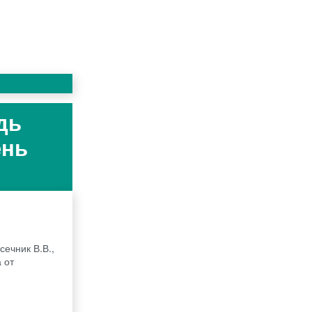
дь
ень
сечник В.В.,
 от