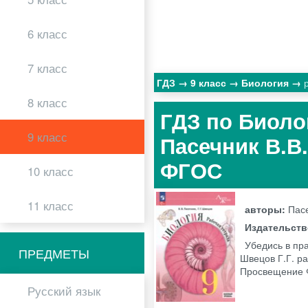
6 класс
7 класс
ГДЗ
9 класс
Биология
8 класс
ГДЗ по Биоло
9 класс
Пасечник В.В
ФГОС
10 класс
11 класс
авторы:
Пасе
Издательст
Убедись в пра
ПРЕДМЕТЫ
Швецов Г.Г. ра
Просвещение
Русский язык