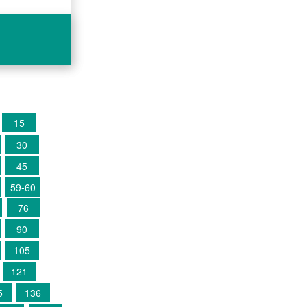
15
30
45
59-60
76
90
105
121
5
136