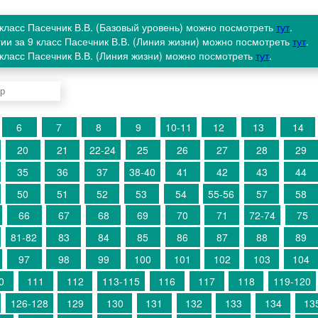
9 класс Пасечник В.В. (Базовый уровень) можно посмотреть
тут
.
гии за 9 класс Пасечник В.В. (Линия жизни) можно посмотреть
тут
.
9 класс Пасечник В.В. (Линия жизни) можно посмотреть
тут
.
6
7
8
9
10-11
12
13
14
20
21
22-24
25
26
27
28
29
35
36
37
38-40
41
42
43
44
50
51
52
53
54
55-56
57
58
66
67
68
69
70
71
72-74
75
81-82
83
84
85
86
87
88
89
97
98
99
100
101
102
103
104
0
111
112
113-115
116
117
118
119-120
126-128
129
130
131
132
133
134
13