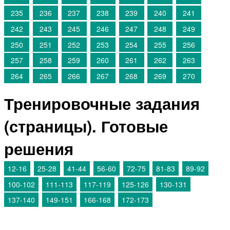
235
236
237
238
239
240
241
242
243
245
246
247
248
249
250
251
252
253
254
255
256
257
258
259
260
261
262
263
264
265
266
267
268
269
270
Тренировочные задания
(страницы). Готовые
решения
12-16
25-28
41-44
56-60
72-75
81-83
89-92
100-102
111-113
117-119
125-126
130-131
137-140
149-151
166-168
172-173