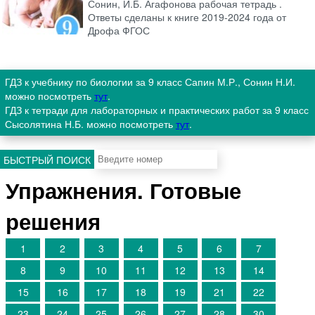
Сонин, И.Б. Агафонова рабочая тетрадь .
Ответы сделаны к книге 2019-2024 года от
Дрофа ФГОС
ГДЗ к учебнику по биологии за 9 класс Сапин М.Р., Сонин Н.И.
можно посмотреть
тут
.
ГДЗ к тетради для лабораторных и практических работ за 9 класс
Сысолятина Н.Б. можно посмотреть
тут
.
БЫСТРЫЙ ПОИСК
Упражнения. Готовые
решения
1
2
3
4
5
6
7
8
9
10
11
12
13
14
15
16
17
18
19
21
22
23
24
25
26
27
28
30