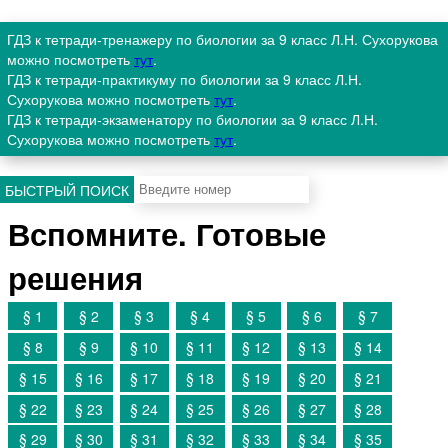
ГДЗ к тетради-тренажеру по биологии за 9 класс Л.Н. Сухорукова
можно посмотреть
тут
.
ГДЗ к тетради-практикуму по биологии за 9 класс Л.Н.
Сухорукова можно посмотреть
тут
.
ГДЗ к тетради-экзаменатору по биологии за 9 класс Л.Н.
Сухорукова можно посмотреть
тут
.
БЫСТРЫЙ ПОИСК
Вспомните. Готовые
решения
§ 1
§ 2
§ 3
§ 4
§ 5
§ 6
§ 7
§ 8
§ 9
§ 10
§ 11
§ 12
§ 13
§ 14
§ 15
§ 16
§ 17
§ 18
§ 19
§ 20
§ 21
§ 22
§ 23
§ 24
§ 25
§ 26
§ 27
§ 28
§ 29
§ 30
§ 31
§ 32
§ 33
§ 34
§ 35