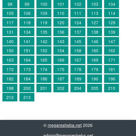
98
99
100
101
102
103
104
105
106
109
110
111
113
114
117
118
119
120
124
127
129
131
134
135
136
137
138
139
140
141
142
143
145
146
147
150
151
152
154
158
160
162
163
164
165
166
167
169
171
172
173
174
175
178
179
181
182
184
186
187
189
190
196
198
200
201
202
204
205
210
212
213
©
megaresheba.net
2026
admin@megaresheba.net