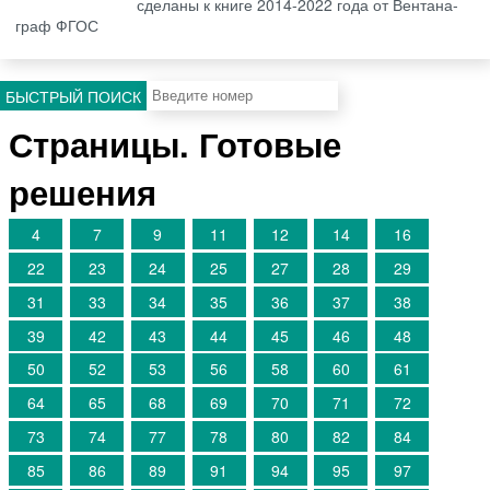
сделаны к книге 2014-2022 года от Вентана-
граф ФГОС
БЫСТРЫЙ ПОИСК
Страницы. Готовые
решения
4
7
9
11
12
14
16
22
23
24
25
27
28
29
31
33
34
35
36
37
38
39
42
43
44
45
46
48
50
52
53
56
58
60
61
64
65
68
69
70
71
72
73
74
77
78
80
82
84
85
86
89
91
94
95
97