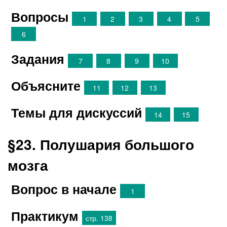
Вопросы
1
2
3
4
5
6
Задания
7
8
9
10
Объясните
11
12
13
Темы для дискуссий
14
15
§23. Полушария большого
мозга
Вопрос в начале
1
Практикум
стр. 138