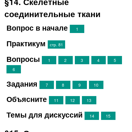
§14. Скелетные
соединительные ткани
Вопрос в начале
1
Практикум
стр. 81
Вопросы
1
2
3
4
5
6
Задания
7
8
9
10
Объясните
11
12
13
Темы для дискуссий
14
15