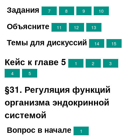
Задания
7
8
9
10
Объясните
11
12
13
Темы для дискуссий
14
15
Кейс к главе 5
1
2
3
4
5
§31. Регуляция функций
организма эндокринной
системой
Вопрос в начале
1