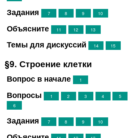
Задания
7
8
9
10
Объясните
11
12
13
Темы для дискуссий
14
15
§9. Строение клетки
Вопрос в начале
1
Вопросы
1
2
3
4
5
6
Задания
7
8
9
10
Объясните