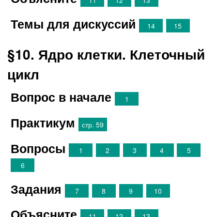
11
12
13
Темы для дискуссий
14
15
§10. Ядро клетки. Клеточный
цикл
Вопрос в начале
1
Практикум
стр. 59
Вопросы
1
2
3
4
5
6
Задания
7
8
9
10
Объясните
11
12
13