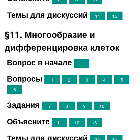
Темы для дискуссий
14
15
§11. Многообразие и
дифференцировка клеток
Вопрос в начале
1
Вопросы
1
2
3
4
5
6
Задания
7
8
9
10
Объясните
11
12
13
Темы для дискуссий
14
15