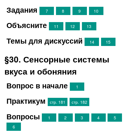
Задания
7
8
9
10
Объясните
11
12
13
Темы для дискуссий
14
15
§30. Сенсорные системы
вкуса и обоняния
Вопрос в начале
1
Практикум
стр. 181
стр. 182
Вопросы
1
2
3
4
5
6