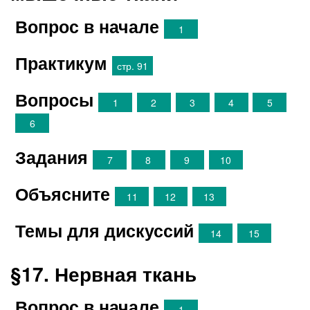
Вопрос в начале
1
Практикум
стр. 91
Вопросы
1
2
3
4
5
6
Задания
7
8
9
10
Объясните
11
12
13
Темы для дискуссий
14
15
§17. Нервная ткань
Вопрос в начале
1