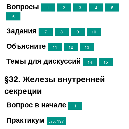
Вопросы
1
2
3
4
5
6
Задания
7
8
9
10
Объясните
11
12
13
Темы для дискуссий
14
15
§32. Железы внутренней
секреции
Вопрос в начале
1
Практикум
стр. 197