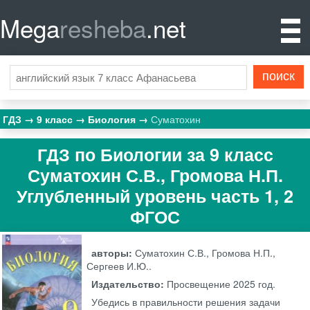
Mega
resheba
.net
ГДЗ
9 класс
Биология
Суматохин
ГДЗ по Биологии за 9 класс
Суматохин С.В., Громова Н.П.
Углубленный уровень часть 1, 2
ФГОС
авторы:
Суматохин С.В., Громова Н.П.,
Сергеев И.Ю..
Издательство:
Просвещение
2025 год.
Убедись в правильности решения задачи