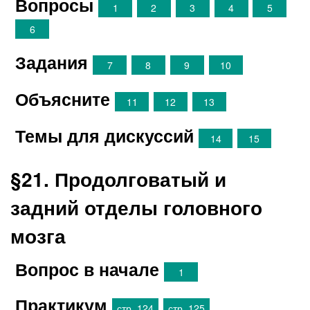
Вопросы
1
2
3
4
5
6
Задания
7
8
9
10
Объясните
11
12
13
Темы для дискуссий
14
15
§21. Продолговатый и
задний отделы головного
мозга
Вопрос в начале
1
Практикум
стр. 124
стр. 125