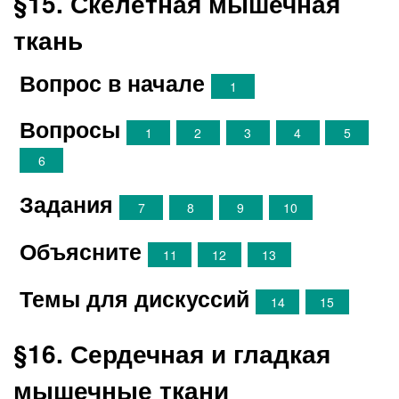
§15. Скелетная мышечная
ткань
Вопрос в начале
1
Вопросы
1
2
3
4
5
6
Задания
7
8
9
10
Объясните
11
12
13
Темы для дискуссий
14
15
§16. Сердечная и гладкая
мышечные ткани