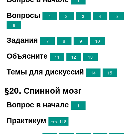
1
Вопросы
1
2
3
4
5
6
Задания
7
8
9
10
Объясните
11
12
13
Темы для дискуссий
14
15
§20. Спинной мозг
Вопрос в начале
1
Практикум
стр. 118