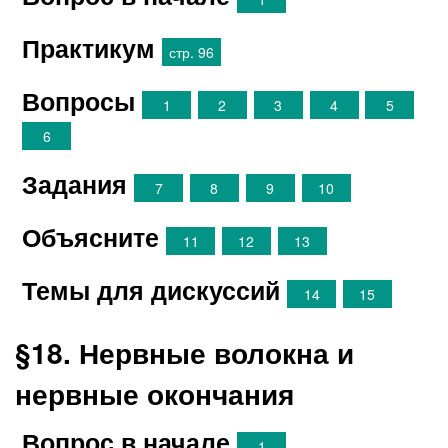
Практикум
стр. 96
Вопросы
1
2
3
4
5
6
Задания
7
8
9
10
Объясните
11
12
13
Темы для дискуссий
14
15
§18. Нервные волокна и
нервные окончания
Вопрос в начале
1