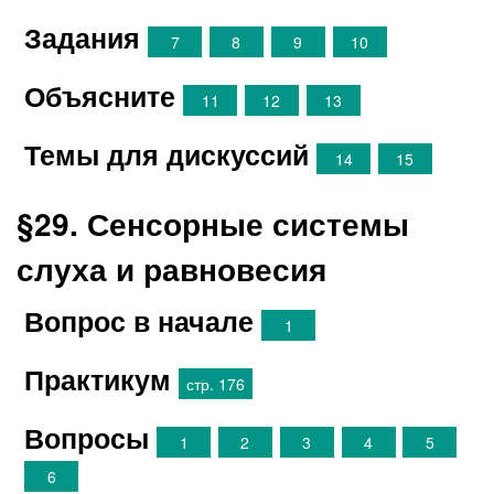
Задания
7
8
9
10
Объясните
11
12
13
Темы для дискуссий
14
15
§29. Сенсорные системы
слуха и равновесия
Вопрос в начале
1
Практикум
стр. 176
Вопросы
1
2
3
4
5
6