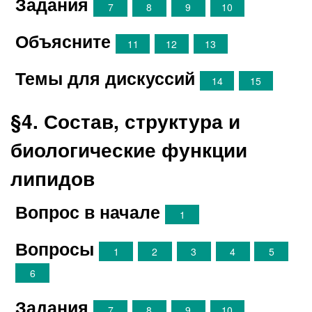
Задания
7
8
9
10
Объясните
11
12
13
Темы для дискуссий
14
15
§4. Состав, структура и
биологические функции
липидов
Вопрос в начале
1
Вопросы
1
2
3
4
5
6
Задания
7
8
9
10