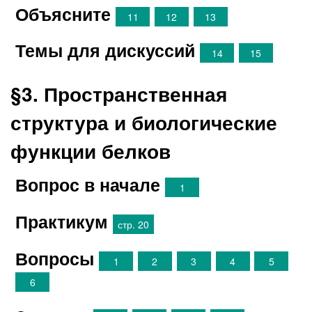
Объясните
11
12
13
Темы для дискуссий
14
15
§3. Пространственная
структура и биологические
функции белков
Вопрос в начале
1
Практикум
стр. 20
Вопросы
1
2
3
4
5
6