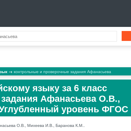
язык
контрольные и проверочные задания Афанасьева
йскому языку за 6 класс
задания Афанасьева О.В.,
 Углубленный уровень ФГОС
асьева О.В., Михеева И.В., Баранова К.М..