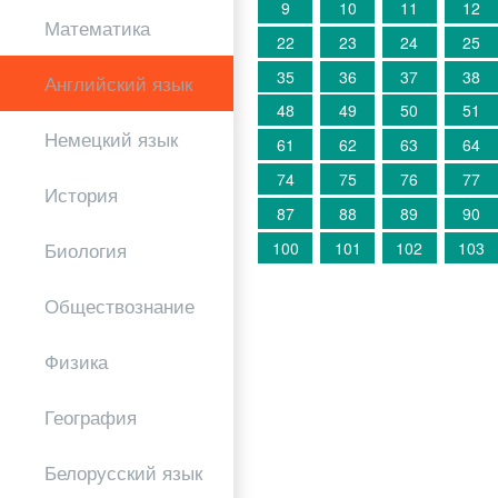
9
10
11
12
Математика
22
23
24
25
35
36
37
38
Английский язык
48
49
50
51
Немецкий язык
61
62
63
64
74
75
76
77
История
87
88
89
90
100
101
102
103
Биология
Обществознание
Физика
География
Белорусский язык