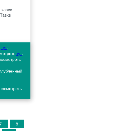
 класс
 Tasks
ь
тут
.
смотреть
тут
.
 посмотреть
углубленный
 посмотреть
7
8