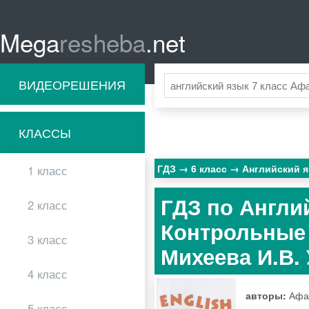
Mega
resheba
.net
ВИДЕОРЕШЕНИЯ
КЛАССЫ
ГДЗ
6 класс
Английский 
1 класс
ГДЗ по Англи
2 класс
Контрольные 
3 класс
Михеева И.В.
4 класс
авторы:
Афан
5 класс