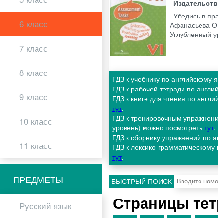
Издательст
Убедись в пр
6 класс
Афанасьева О.
Углубленный у
7 класс
8 класс
ГДЗ к учебнику по английскому 
ГДЗ к рабочей тетради по англи
9 класс
ГДЗ к книге для чтения по англ
тут
.
ГДЗ к тренировочным упражнени
10 класс
уровень) можно посмотреть
тут
.
ГДЗ к сборнику упражнений по а
11 класс
ГДЗ к лексико-грамматическому 
тут
.
ПРЕДМЕТЫ
БЫСТРЫЙ ПОИСК
Страницы тет
Русский язык