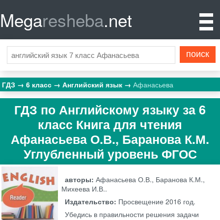
Mega
resheba
.net
ГДЗ
6 класс
Английский язык
Афанасьева
ГДЗ по Английскому языку за 6
класс Книга для чтения
Афанасьева О.В., Баранова К.М.
Углубленный уровень ФГОС
авторы:
Афанасьева О.В., Баранова К.М.,
Михеева И.В..
Издательство:
Просвещение
2016 год.
Убедись в правильности решения задачи