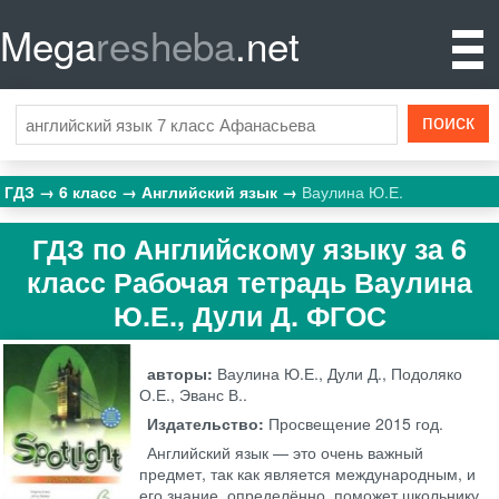
Mega
resheba
.net
ГДЗ
6 класс
Английский язык
Ваулина Ю.Е.
ГДЗ по Английскому языку за 6
класс Рабочая тетрадь Ваулина
Ю.Е., Дули Д. ФГОС
авторы:
Ваулина Ю.Е., Дули Д., Подоляко
О.Е., Эванс В..
Издательство:
Просвещение
2015 год.
Английский язык — это очень важный
предмет, так как является международным, и
его знание, определённо, поможет школьнику