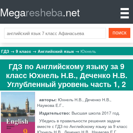
Mega
resheba
.net
ГДЗ
9 класс
Английский язык
Юхнель
ГДЗ по Английскому языку за 9
класс Юхнель Н.В., Деченко Н.В.
Углубленный уровень часть 1, 2
авторы:
Юхнель Н.В., Деченко Н.В.,
Наумова Е.Г..
Издательство:
Высшая школа
2017 год.
Убедись в правильности решения задачи
вместе с ГДЗ по Английскому языку за 9 класс
Юхнель Н.В., Деченко Н.В., Наумова Е.Г.