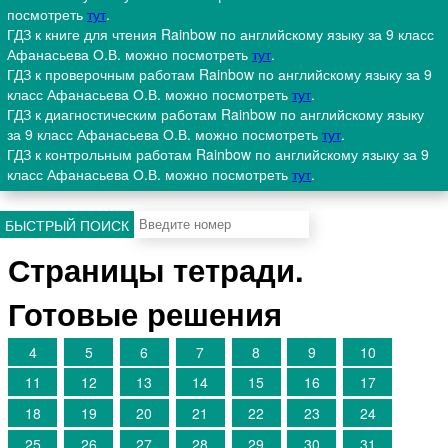
посмотреть
тут
.
ГДЗ к книге для чтения Rainbow по английскому языку за 9 класс
Афанасьева О.В. можно посмотреть
тут
.
ГДЗ к проверочным работам Rainbow по английскому языку за 9
класс Афанасьева О.В. можно посмотреть
тут
.
ГДЗ к диагностическим работам Rainbow по английскому языку
за 9 класс Афанасьева О.В. можно посмотреть
тут
.
ГДЗ к контрольным работам Rainbow по английскому языку за 9
класс Афанасьева О.В. можно посмотреть
тут
.
БЫСТРЫЙ ПОИСК
Страницы тетради.
Готовые решения
4
5
6
7
8
9
10
11
12
13
14
15
16
17
18
19
20
21
22
23
24
25
26
27
28
29
30
31