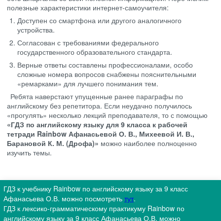
полезные характеристики интернет-самоучителя:
Доступен со смартфона или другого аналогичного
устройства.
Согласован с требованиями федерального
государственного образовательного стандарта.
Верные ответы составлены профессионалами, особо
сложные номера вопросов снабжены пояснительными
«ремарками» для лучшего понимания тем.
Ребята наверстают упущенные ранее параграфы по
английскому без репетитора. Если неудачно получилось
«прогулять» несколько лекций преподавателя, то с помощью
«ГДЗ по английскому языку для 9 класса к рабочей
тетради Rainbow Афанасьевой О. В., Михеевой И. В.,
Барановой К. М. (Дрофа)»
можно наиболее полноценно
изучить темы.
ГДЗ к учебнику Rainbow по английскому языку за 9 класс
Афанасьева О.В. можно посмотреть
тут
.
ГДЗ к лексико-грамматическому практикуму Rainbow по
английскому языку за 9 класс Афанасьева О.В. можно