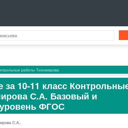
онтрольные работы Тихомирова
е за 10‐11 класс Контрольны
ирова С.А. Базовый и
 уровень ФГОС
ирова С.А..