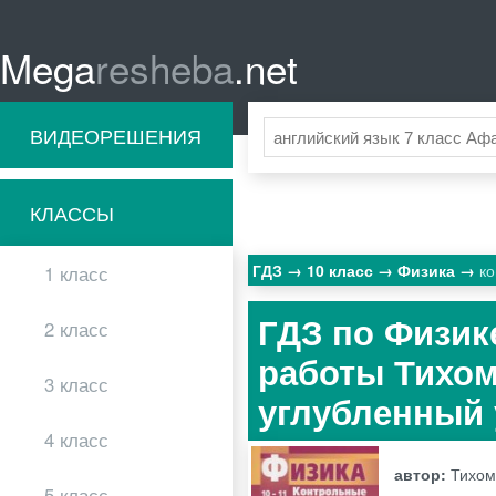
Mega
resheba
.net
ВИДЕОРЕШЕНИЯ
КЛАССЫ
ГДЗ
10 класс
Физика
к
1 класс
ГДЗ по Физик
2 класс
работы Тихом
3 класс
углубленный
4 класс
автор:
Тихом
5 класс