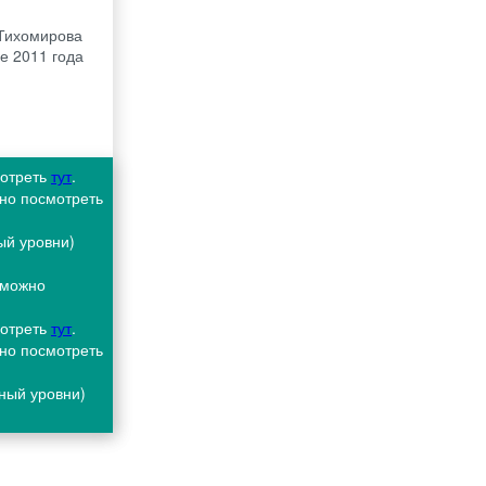
 Тихомирова
е 2011 года
мотреть
тут
.
жно посмотреть
ый уровни)
 можно
мотреть
тут
.
жно посмотреть
ьный уровни)