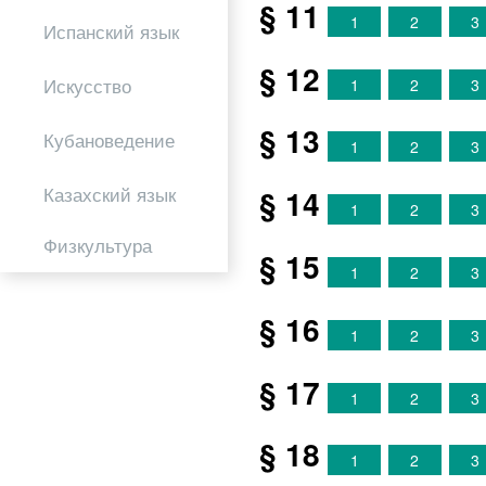
§ 11
1
2
3
Испанский язык
§ 12
Искусство
1
2
3
§ 13
Кубановедение
1
2
3
Казахский язык
§ 14
1
2
3
Физкультура
§ 15
1
2
3
§ 16
1
2
3
§ 17
1
2
3
§ 18
1
2
3