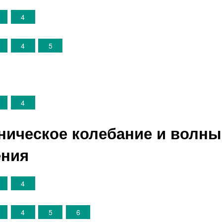
4
4
5
4
ническое колебание и волны.
ения
4
4
5
6