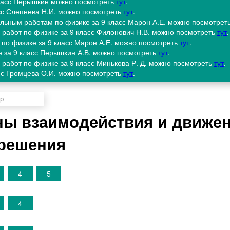
 класс Пёрышкин можно посмотреть
тут
.
асс Слепнева Н.И. можно посмотреть
тут
.
ольным работам по физике за 9 класс Марон А.Е. можно посмотрет
 работ по физике за 9 класс Филонович Н.В. можно посмотреть
тут
.
ч по физике за 9 класс Марон А.Е. можно посмотреть
тут
.
е за 9 класс Перышкин А.В. можно посмотреть
тут
.
 работ по физике за 9 класс Минькова Р. Д. можно посмотреть
тут
.
асс Громцева О.И. можно посмотреть
тут
.
оны взаимодействия и движе
 решения
4
5
4