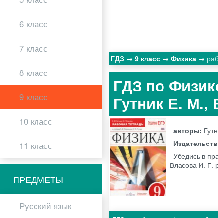
6 класс
7 класс
ГДЗ
9 класс
Физика
раб
8 класс
ГДЗ по Физике
9 класс
Гутник Е. М., 
10 класс
авторы:
Гутн
Издательст
11 класс
Убедись в пра
Власова И. Г. 
ПРЕДМЕТЫ
Русский язык