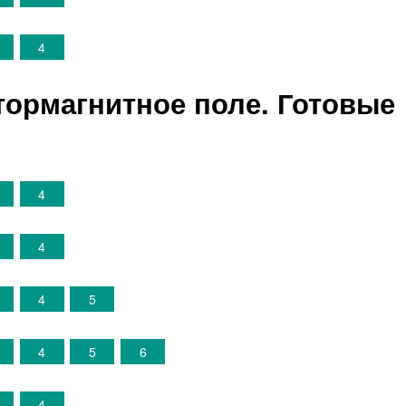
4
ктормагнитное поле. Готовые
4
4
4
5
4
5
6
4