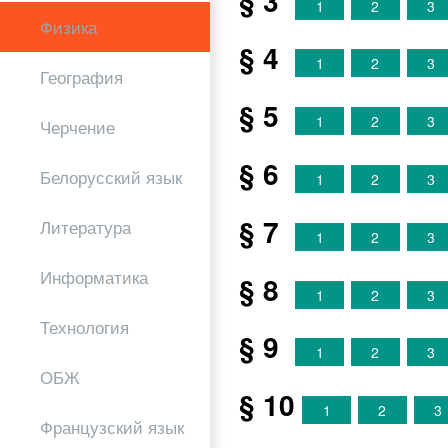
§ 3
1
2
3
Физика
§ 4
1
2
3
География
§ 5
1
2
3
Черчение
§ 6
Белорусский язык
1
2
3
§ 7
Литература
1
2
3
Информатика
§ 8
1
2
3
Технология
§ 9
1
2
3
ОБЖ
§ 10
1
2
3
Французский язык