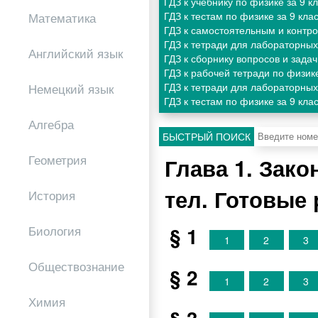
ГДЗ к учебнику по физике за 9
ГДЗ к тестам по физике за 9 кл
Математика
ГДЗ к самостоятельным и контр
ГДЗ к тетради для лабораторных
Английский язык
ГДЗ к сборнику вопросов и зада
ГДЗ к рабочей тетради по физик
ГДЗ к тетради для лабораторных
Немецкий язык
ГДЗ к тестам по физике за 9 кл
Алгебра
БЫСТРЫЙ ПОИСК
Геометрия
Глава 1. Зак
тел. Готовые
История
§ 1
Биология
1
2
3
Обществознание
§ 2
1
2
3
Химия