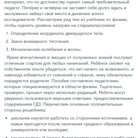
материал, что по достоинству оценит самый требовательный
педагог. Пятёрки и четвёрки не заставят себя долго ждать и
заслуженно займут своё место в дневнике юного
исследователя. Рассмотрим ряд тем из учебника по физике,
чтобы оценить уровень нагрузки на старшеклассников:
Определение координаты движущегося тела.
Закон всемирного тяготения.
Механические колебания и волны.
Яркие впечатления и эмоции от полученных знаний послужат
отличным стартом для любых начинаний. Ребёнок сможет на
собственном опыте убедиться, что нет ничего не возможного, и
навсегда избавиться от сомнений и страхов, чему обязательно
порадуются родители. Пособие составлено педагогами,
которые специализируются в области физики. Тщательно
проверен, прошел через несколько редакций. Ребята могут
уверенно пользоваться верными ответами, предоставленными
содержанием ГДЗ. Перечислим основные положительные
стороны решебника:
школьник научится работать со сторонними источниками, а
навык пригодится после окончания среднего образования в
университете или колледже;
так как полезный ресурс будет постоянно рядом с ребёнком