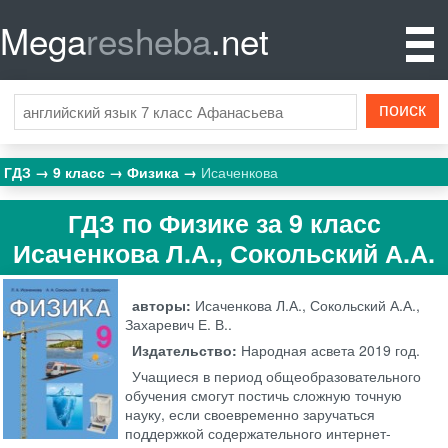
Mega
resheba
.net
ГДЗ
9 класс
Физика
Исаченкова
ГДЗ по Физике за 9 класс
Исаченкова Л.А., Сокольский А.А.
авторы:
Исаченкова Л.А., Сокольский А.А.,
Захаревич Е. В..
Издательство:
Народная асвета
2019 год.
Учащиеся в период общеобразовательного
обучения смогут постичь сложную точную
науку, если своевременно заручаться
поддержкой содержательного интернет-