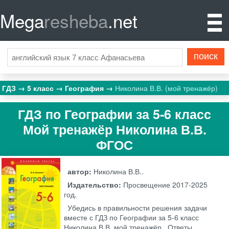
Mega
resheba
.net
ГДЗ
5 класс
География
Николина В.В. (мой тренажёр)
ГДЗ по Географии за 5‐6 класс
Мой тренажёр Николина В.В.
ФГОС
автор:
Николина В.В..
Издательство:
Просвещение
2017-2025
год.
Убедись в правильности решения задачи
вместе с ГДЗ по Географии за 5‐6 класс
Николина В.В. мой тренажёр . Ответы