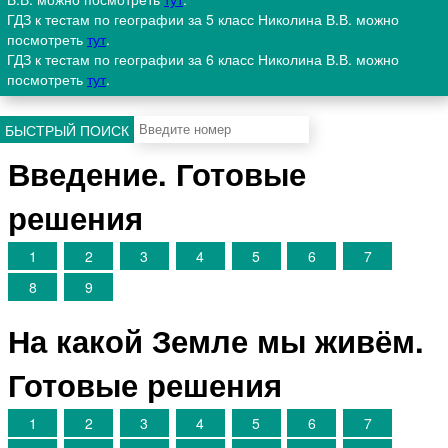
ГДЗ к тестам по географии за 5 класс Николина В.В. можно
посмотреть
тут
.
ГДЗ к тестам по географии за 6 класс Николина В.В. можно
посмотреть
тут
.
БЫСТРЫЙ ПОИСК
Введение. Готовые
решения
1
2
3
4
5
6
7
8
9
На какой Земле мы живём.
Готовые решения
1
2
3
4
5
6
7