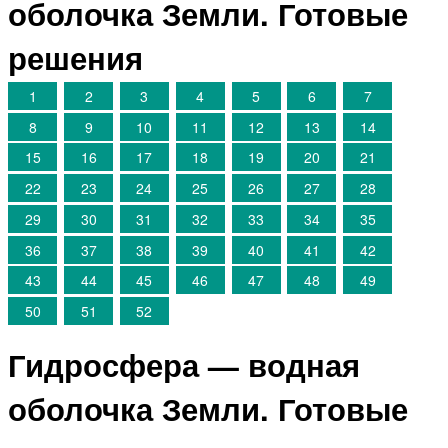
оболочка Земли. Готовые
решения
1
2
3
4
5
6
7
8
9
10
11
12
13
14
15
16
17
18
19
20
21
22
23
24
25
26
27
28
29
30
31
32
33
34
35
36
37
38
39
40
41
42
43
44
45
46
47
48
49
50
51
52
Гидросфера — водная
оболочка Земли. Готовые