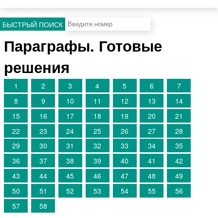
БЫСТРЫЙ ПОИСК
Параграфы. Готовые
решения
1
2
3
4
5
6
7
8
9
10
11
12
13
14
15
16
17
18
19
20
21
22
23
24
25
26
27
28
29
30
31
32
33
34
35
36
37
38
39
40
41
42
43
44
45
46
47
48
49
50
51
52
53
54
55
56
57
58