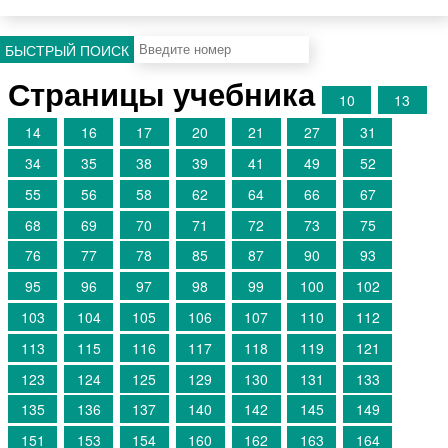
БЫСТРЫЙ ПОИСК
Страницы учебника
10
13
14
16
17
20
21
27
31
34
35
38
39
41
49
52
55
56
58
62
64
66
67
68
69
70
71
72
73
75
76
77
78
85
87
90
93
95
96
97
98
99
100
102
103
104
105
106
107
110
112
113
115
116
117
118
119
121
123
124
125
129
130
131
133
135
136
137
140
142
145
149
151
153
154
160
162
163
164