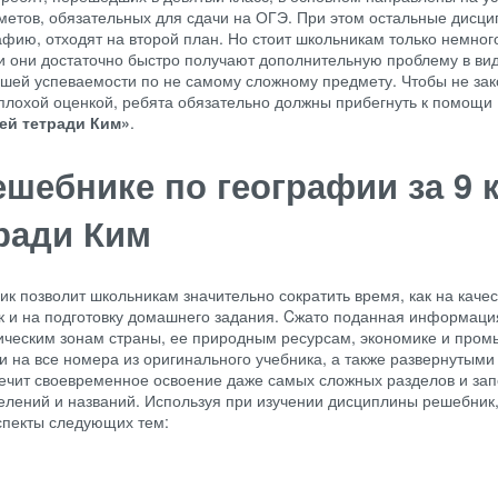
метов, обязательных для сдачи на ОГЭ. При этом остальные дисци
афию, отходят на второй план. Но стоит школьникам только немног
 и они достаточно быстро получают дополнительную проблему в ви
вшей успеваемости по не самому сложному предмету. Чтобы не зак
 плохой оценкой, ребята обязательно должны прибегнуть к помощи
чей тетради Ким»
.
ешебнике по географии за 9 
тради Ким
к позволит школьникам значительно сократить время, как на каче
ак и на подготовку домашнего задания. Cжато поданная информаци
ическим зонам страны, ее природным ресурсам, экономике и пром
 на все номера из оригинального учебника, а также развернутыми
ечит своевременное освоение даже самых сложных разделов и за
лений и названий. Используя при изучении дисциплины решебник
аспекты следующих тем: