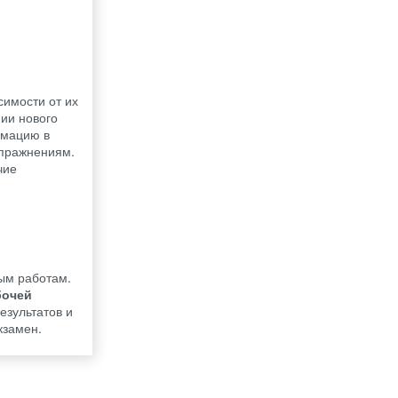
симости от их
ии нового
рмацию в
упражнениям.
чие
ным работам.
бочей
езультатов и
кзамен.