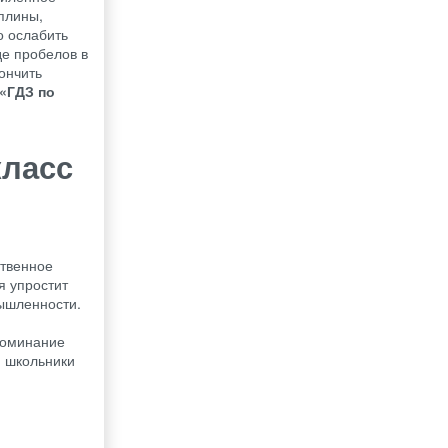
плины,
о ослабить
де пробелов в
ончить
«ГДЗ по
класс
ственное
я упростит
ышленности.
поминание
, школьники