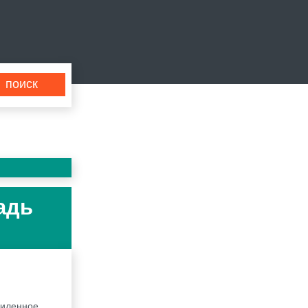
адь
силенное