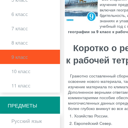
изучение пред
включая геогр
6 класс
бдительность,
знаниях и упа
учебный год с
7 класс
географии за 9 класс к рабо
8 класс
Коротко о р
9 класс
к рабочей те
10 класс
Грамотно составленный сборни
освоение нового материала, т
11 класс
изучение материала по климат
Дополненное верными ответами
комментариями пособие обесп
многочисленных данных опреде
ПРЕДМЕТЫ
более глубоко вникнут во все 
Хозяйство России.
Русский язык
Европейский Север.