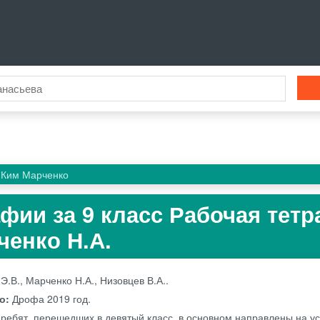
Ким Марченко
афии за 9 класс Рабочая тетр
ченко Н.А.
Э.В., Марченко Н.А., Низовцев В.А..
во:
Дрофа
2019 год.
 ребят, перешедших в девятый класс, в основном направлены на у