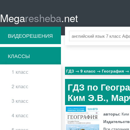
Mega
resheba
.net
ВИДЕОРЕШЕНИЯ
КЛАССЫ
ГДЗ
9 класс
География
1 класс
ГДЗ по Геогр
2 класс
Ким Э.В., Мар
3 класс
авторы:
Ким 
4 класс
Издательст
Все старания
5 класс