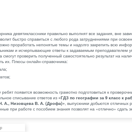
ника девятиклассники правильно выполнят все задания, вне зави
волит быстро справиться с любого рода затруднениями при освоен
ожно проработать непонятые темы и надолго закрепить всю инфо
льникам и исчерпывающие ответы к задаваемым преподавателем 
да смогут проверить полученный самостоятельно результат на нали
ить их. Плюсы онлайн-справочника:
ала;
етов;
 ребят появится возможность грамотно подготовиться к провероч
льное списывание ответов из
«ГДЗ по географии за 9 класс к ра
Н. А., Низовцева В. А. (Дрофа)»
, выпускники добьются отличных р
ные при работе с пособием знания позволят на «отлично» сдать э