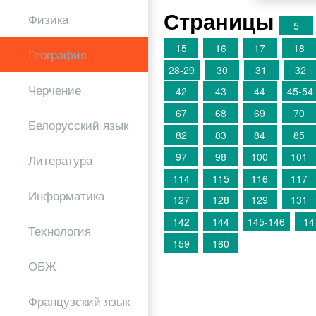
Страницы
Физика
5
15
16
17
18
География
28-29
30
31
32
Черчение
42
43
44
45-54
67
68
69
70
Белорусский язык
82
83
84
85
97
98
100
101
Литература
114
115
116
117
Информатика
127
128
129
131
142
144
145-146
14
Технология
159
160
ОБЖ
Французский язык