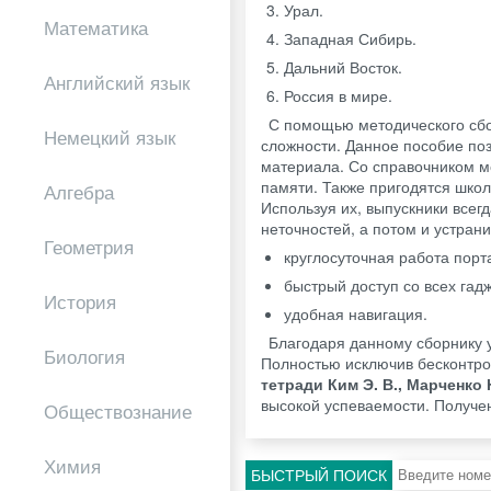
Урал.
Математика
Западная Сибирь.
Дальний Восток.
Английский язык
Россия в мире.
С помощью методического сбор
Немецкий язык
сложности. Данное пособие поз
материала. Со справочником м
памяти. Также пригодятся шко
Алгебра
Используя их, выпускники всег
неточностей, а потом и устран
Геометрия
круглосуточная работа порт
быстрый доступ со всех гадж
История
удобная навигация.
Благодаря данному сборнику у
Биология
Полностью исключив бесконтро
тетради Ким Э. В., Марченко 
высокой успеваемости. Получен
Обществознание
Химия
БЫСТРЫЙ ПОИСК