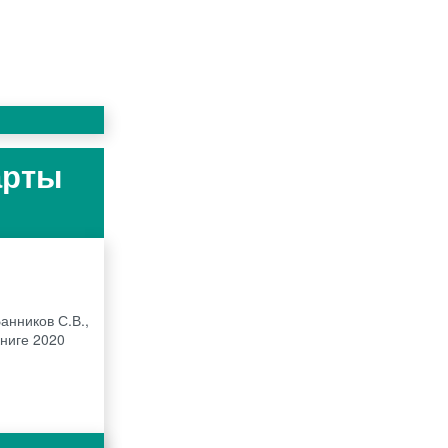
арты
анников С.В.,
книге 2020