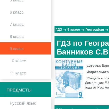
6 класс
7 класс
ГДЗ
9 класс
География
8 класс
ГДЗ по Геогр
9 класс
Банников С.В
10 класс
авторы:
Банн
Издательст
11 класс
Убедись в пр
Домогацких Е.М
года от Русск
ПРЕДМЕТЫ
Русский язык