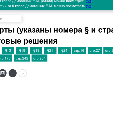
 9 класс Домогацких Е.М. (синий) можно посмотреть
тут
.
афии за 9 класс Домогацких Е.М. можно посмотреть
тут
.
рты (указаны номера § и ст
отовые решения
§13
§18
§19
§21
§24
стр.16
стр.27
стр.
тр.175
стр.242
стр.254