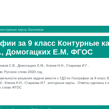
контурные карты Банников
афии за 9 класс Контурные к
., Домогацких Е.М. ФГОС
иков С.В., Домогацких Е.М., Клюев Н.Н., Старкова И.Г..
во:
Русское слово
2020 год.
авильности решения задачи вместе с ГДЗ по Географии за 9 класс Б
., Клюев Н.Н., Старкова И.Г. контурные карты . Ответы сделаны к 
ое слово ФГОС