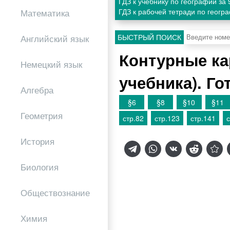
ГДЗ к учебнику по географии за
ГДЗ к рабочей тетради по геогр
Математика
БЫСТРЫЙ ПОИСК
Английский язык
Контурные ка
Немецкий язык
учебника). Г
Алгебра
§6
§8
§10
§11
Геометрия
стр.82
стр.123
стр.141
с
История
Биология
Обществознание
Химия