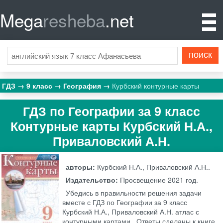
Mega
resheba
.net
ГДЗ
9 класс
География
Курбский контурные карты
ГДЗ по Географии за 9 класс
Контурные карты Курбский Н.А.,
Приваловский А.Н.
авторы:
Курбский Н.А., Приваловский А.Н..
Издательство:
Просвещение
2021 год.
Убедись в правильности решения задачи
вместе с ГДЗ по Географии за 9 класс
Курбский Н.А., Приваловский А.Н. атлас с
контурными картами . Ответы сделаны к книге