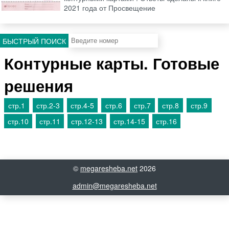
2021 года от Просвещение
БЫСТРЫЙ ПОИСК
Контурные карты. Готовые
решения
стр.1
стр.2-3
стр.4-5
стр.6
стр.7
стр.8
стр.9
стр.10
стр.11
стр.12-13
стр.14-15
стр.16
©
megaresheba.net
2026
admin@megaresheba.net