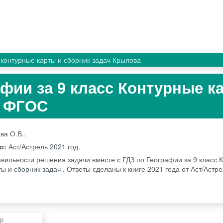
контурные карты и сборник задач Крылова
афии за 9 класс Контурные к
. ФГОС
ва О.В..
во:
Аст/Астрель
2021 год.
авильности решения задачи вместе с ГДЗ по Географии за 9 класс 
ы и сборник задач . Ответы сделаны к книге 2021 года от Аст/Аст