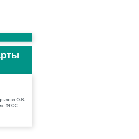
арты
Крылова О.В.
рель ФГОС