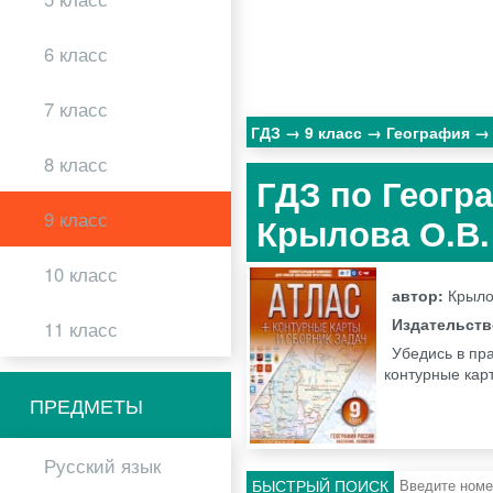
6 класс
7 класс
ГДЗ
9 класс
География
8 класс
ГДЗ по Геогр
9 класс
Крылова О.В
10 класс
автор:
Крыло
Издательст
11 класс
Убедись в пр
контурные карт
ПРЕДМЕТЫ
Русский язык
БЫСТРЫЙ ПОИСК