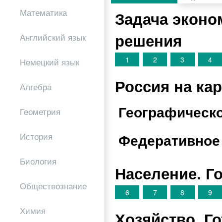
Математика
Задача эконо
решения
Английский язык
1
2
3
4
Немецкий язык
Россия на ка
Алгебра
Географическ
Геометрия
Федеративное
История
Биология
Население. Г
Обществознание
6
7
8
9
Химия
Хозяйство. Г