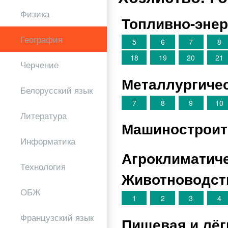
Физика
Топливно-энер
География
5
6
7
8
18
19
20
21
Черчение
Металлургиче
Белорусский язык
7
8
9
10
Литература
Машиностроит
Информатика
Агроклиматиче
Технология
Животноводст
ОБЖ
1
2
3
4
Французский язык
Пищевая и лё