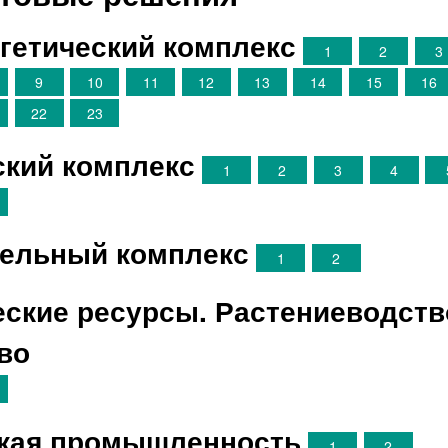
гетический комплекс
1
2
3
9
10
11
12
13
14
15
16
22
23
ский комплекс
1
2
3
4
ельный комплекс
1
2
ские ресурсы. Растениеводств
во
гкая промышленность
1
2