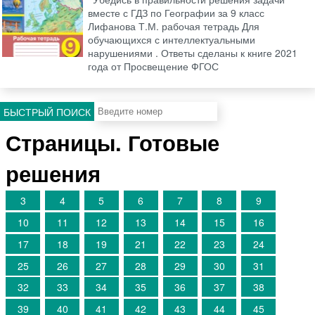
вместе с ГДЗ по Географии за 9 класс
Лифанова Т.М. рабочая тетрадь Для
обучающихся с интеллектуальными
нарушениями . Ответы сделаны к книге 2021
года от Просвещение ФГОС
БЫСТРЫЙ ПОИСК
Страницы. Готовые
решения
3
4
5
6
7
8
9
10
11
12
13
14
15
16
17
18
19
21
22
23
24
25
26
27
28
29
30
31
32
33
34
35
36
37
38
39
40
41
42
43
44
45