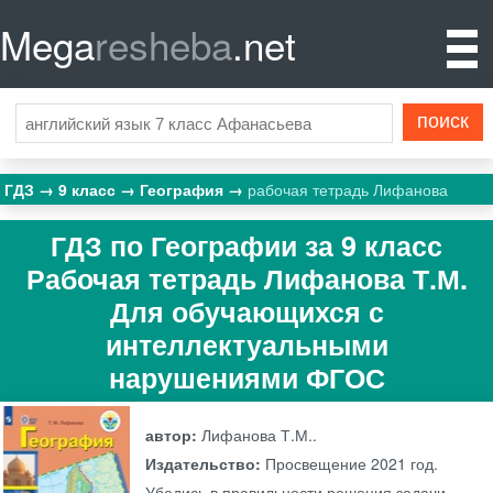
Mega
resheba
.net
ГДЗ
9 класс
География
рабочая тетрадь Лифанова
ГДЗ по Географии за 9 класс
Рабочая тетрадь Лифанова Т.М.
Для обучающихся с
интеллектуальными
нарушениями ФГОС
автор:
Лифанова Т.М..
Издательство:
Просвещение
2021 год.
Убедись в правильности решения задачи