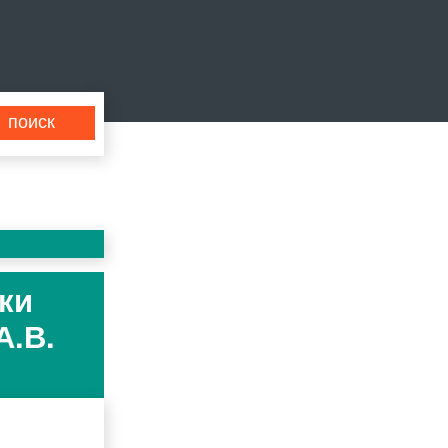
нки
А.В.