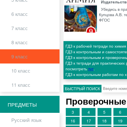
Издательст
Убедись в пр
6 класс
Купцова А.В. т
ФГОС
7 класс
8 класс
ГДЗ к рабочей тетради по химия
ГДЗ к контрольным и самостоят
9 класс
ГДЗ к контрольным и проверочн
ГДЗ к тетради для практических
посмотреть
тут
.
10 класс
ГДЗ к контрольным работам по 
11 класс
БЫСТРЫЙ ПОИСК
Проверочные 
ПРЕДМЕТЫ
3
4
5
6
Русский язык
16
17
18
19