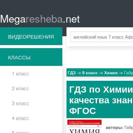
Mega
resheba
.net
ВИДЕОРЕШЕНИЯ
КЛАССЫ
ГДЗ
9 класс
Химия
Габр
1 класс
ГДЗ по Химии
2 класс
качества знан
3 класс
ФГОС
4 класс
авторы:
Габр
5 класс