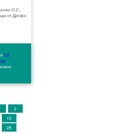
иелян О.С.,
года от Дрофа
ть
тут
.
тут
.
 можно
2
15
28