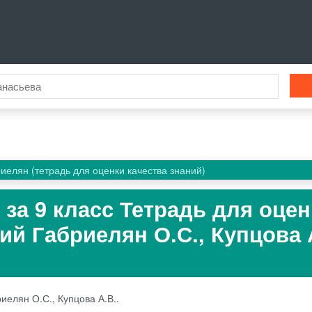
иелян (тетрадь для оценки качества знаний)
 за 9 класс Тетрадь для оце
ий Габриелян О.С., Купцова 
иелян О.С., Купцова А.В..