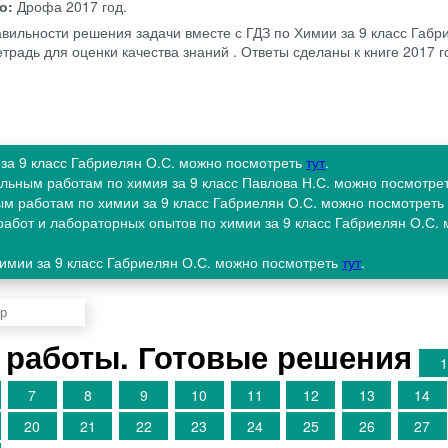
во:
Дрофа
2017 год.
авильности решения задачи вместе с ГДЗ по Химии за 9 класс Габр
етрадь для оценки качества знаний . Ответы сделаны к книге 2017 
 за 9 класс Габриелян О.С. можно посмотреть
тут
.
ельным работам по химия за 9 класс Павлова Н.С. можно посмотре
ым работам по химии за 9 класс Габриелян О.С. можно посмотреть
 работ и лабораторных опытов по химии за 9 класс Габриелян О.С.
химии за 9 класс Габриелян О.С. можно посмотреть
тут
.
работы. Готовые решения
1
7
8
9
10
11
12
13
14
20
21
22
23
24
25
26
27