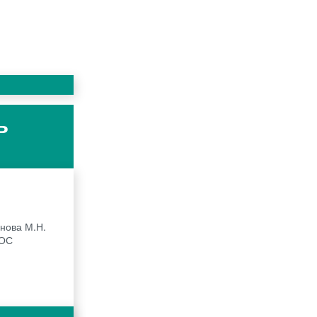
ь
рнова М.Н.
ГОС