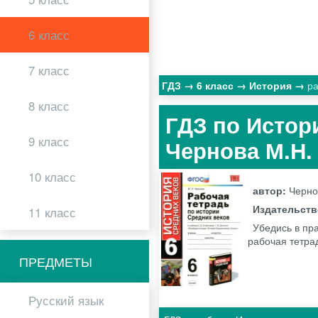
6 класс
7 класс
ГДЗ
6 класс
История
ра
8 класс
ГДЗ по Истори
9 класс
Чернова М.Н
10 класс
автор:
Черно
Издательст
11 класс
Убедись в пр
рабочая тетра
ПРЕДМЕТЫ
Русский язык