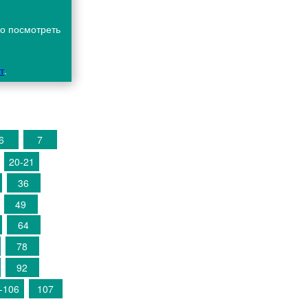
но посмотреть
т
.
6
7
20-21
36
49
64
78
92
-106
107