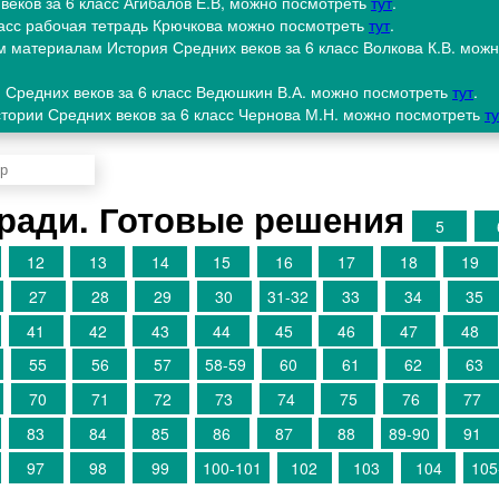
 веков за 6 класс Агибалов Е.В, можно посмотреть
тут
.
ласс рабочая тетрадь Крючкова можно посмотреть
тут
.
м материалам История Средних веков за 6 класс Волкова К.В. мож
я Средних веков за 6 класс Ведюшкин В.А. можно посмотреть
тут
.
стории Средних веков за 6 класс Чернова М.Н. можно посмотреть
ту
ради. Готовые решения
5
12
13
14
15
16
17
18
19
27
28
29
30
31-32
33
34
35
41
42
43
44
45
46
47
48
55
56
57
58-59
60
61
62
63
70
71
72
73
74
75
76
77
83
84
85
86
87
88
89-90
91
97
98
99
100-101
102
103
104
105