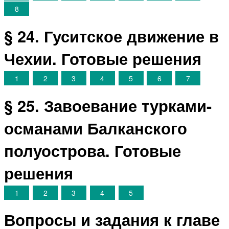
8
§ 24. Гуситское движение в
Чехии. Готовые решения
1
2
3
4
5
6
7
§ 25. Завоевание турками-
османами Балканского
полуострова. Готовые
решения
1
2
3
4
5
Вопросы и задания к главе