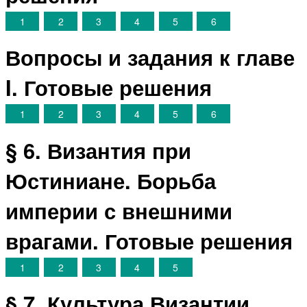
1
2
3
4
5
6
Вопросы и задания к главе
I. Готовые решения
1
2
3
4
5
6
§ 6. Византия при
Юстиниане. Борьба
империи с внешними
врагами. Готовые решения
1
2
3
4
5
§ 7. Культура Византии.