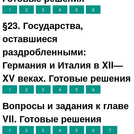
1
2
3
4
5
6
§23. Государства,
оставшиеся
раздробленными:
Германия и Италия в XII—
XV веках. Готовые решения
1
2
3
4
5
6
Вопросы и задания к главе
VII. Готовые решения
1
2
3
4
5
6
7