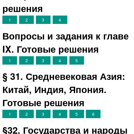
решения
1
2
3
4
Вопросы и задания к главе
IX. Готовые решения
1
2
3
4
5
§ 31. Средневековая Азия:
Китай, Индия, Япония.
Готовые решения
1
2
3
4
5
6
§32. Государства и народы