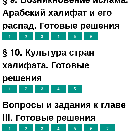
Арабский халифат и его
распад. Готовые решения
1
2
3
4
5
6
§ 10. Культура стран
халифата. Готовые
решения
1
2
3
4
5
Вопросы и задания к главе
III. Готовые решения
1
2
3
4
5
6
7