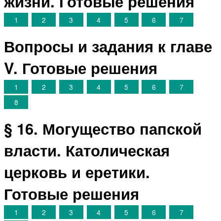
жизни. Готовые решения
1
2
3
4
5
6
7
Вопросы и задания к главе
V. Готовые решения
1
2
3
4
5
6
7
8
§ 16. Могущество папской
власти. Католическая
церковь и еретики.
Готовые решения
1
2
3
4
5
6
7