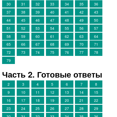
30
31
32
33
34
35
36
37
38
39
40
41
42
43
44
45
46
47
48
49
50
51
52
53
54
55
56
57
58
59
60
61
62
63
64
65
66
67
68
69
70
71
72
73
74
75
76
77
78
79
Часть 2. Готовые ответы
2
3
4
5
6
7
8
9
10
11
12
13
14
15
16
17
18
19
20
21
22
23
24
25
26
27
28
29
30
31
32
33
34
35
36