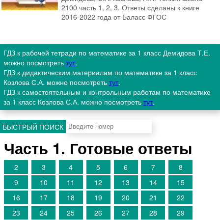
2100 часть 1, 2, 3. Ответы сделаны к книге
2016-2022 года от Баласс ФГОС
ГДЗ к рабочей тетради по математике за 1 класс Демидова Т.Е.
можно посмотреть
тут
.
ГДЗ к дидактическим материалам по математике за 1 класс
Козлова С.А. можно посмотреть
тут
.
ГДЗ к самостоятельным и контрольным работам по математике
за 1 класс Козлова С.А. можно посмотреть
тут
.
БЫСТРЫЙ ПОИСК
Часть 1. Готовые ответы
2
3
4
5
6
7
8
9
10
11
12
13
14
15
16
17
18
19
20
21
22
23
24
25
26
27
28
29