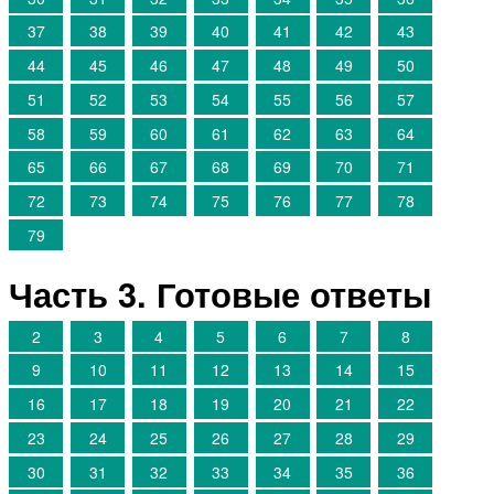
37
38
39
40
41
42
43
44
45
46
47
48
49
50
51
52
53
54
55
56
57
58
59
60
61
62
63
64
65
66
67
68
69
70
71
72
73
74
75
76
77
78
79
Часть 3. Готовые ответы
2
3
4
5
6
7
8
9
10
11
12
13
14
15
16
17
18
19
20
21
22
23
24
25
26
27
28
29
30
31
32
33
34
35
36