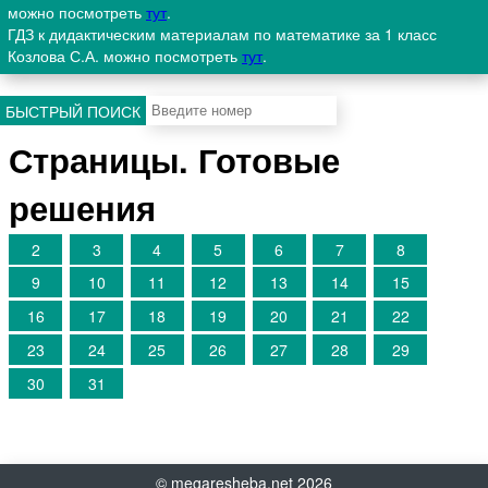
можно посмотреть
тут
.
ГДЗ к дидактическим материалам по математике за 1 класс
Козлова С.А. можно посмотреть
тут
.
БЫСТРЫЙ ПОИСК
Страницы. Готовые
решения
2
3
4
5
6
7
8
9
10
11
12
13
14
15
16
17
18
19
20
21
22
23
24
25
26
27
28
29
30
31
©
megaresheba.net
2026